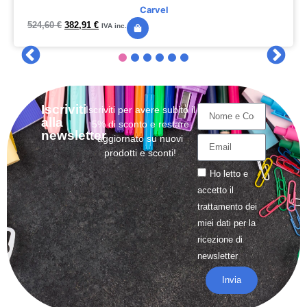
Carvel
524,60
€
382,91
€
IVA inc.
Iscriviti
Iscriviti per avere subito il
alla
5% di sconto e restare
newsletter
aggiornato su nuovi
prodotti e sconti!
Ho letto e
accetto il
trattamento
dei
miei dati per la
ricezione di
newsletter
Invia