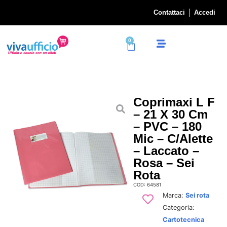
Contattaci
Accedi
0
Coprimaxi L F
– 21 X 30 Cm
– PVC – 180
Mic – C/alette
– Laccato –
Rosa – Sei
Rota
COD: 64581
Marca:
Sei rota
Categoria:
Cartotecnica