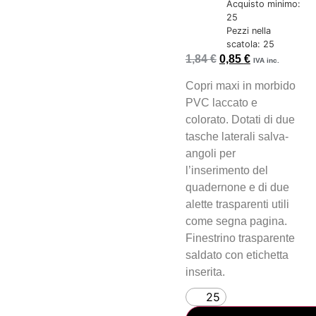
Acquisto minimo:
25
Pezzi nella
scatola: 25
1,84
€
0,85
€
IVA inc.
Copri maxi in morbido
PVC laccato e
colorato. Dotati di due
tasche laterali salva-
angoli per
l’inserimento del
quadernone e di due
alette trasparenti utili
come segna pagina.
Finestrino trasparente
saldato con etichetta
inserita.