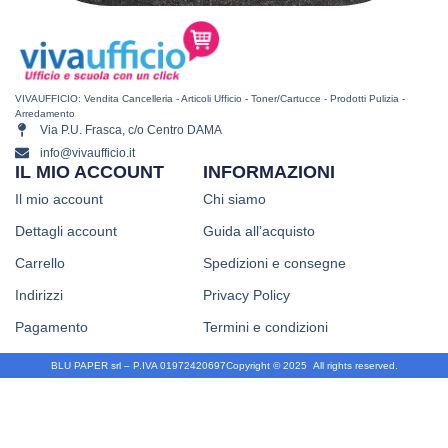
VIVAUFFICIO: Vendita Cancelleria - Articoli Ufficio - Toner/Cartucce - Prodotti Pulizia -
Arredamento
Via P.U. Frasca, c/o Centro DAMA
info@vivaufficio.it
IL MIO ACCOUNT
INFORMAZIONI
Il mio account
Chi siamo
Dettagli account
Guida all’acquisto
Carrello
Spedizioni e consegne
Indirizzi
Privacy Policy
Pagamento
Termini e condizioni
BLU PAPER srl – P.IVA 01972420697
Copyright © 2025
.
All rights reserved.