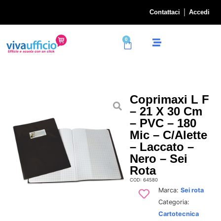
Contattaci
Accedi
0
Coprimaxi L F
– 21 X 30 Cm
– PVC – 180
Mic – C/alette
– Laccato –
Nero – Sei
Rota
COD: 64580
Marca:
Sei rota
Categoria:
Cartotecnica