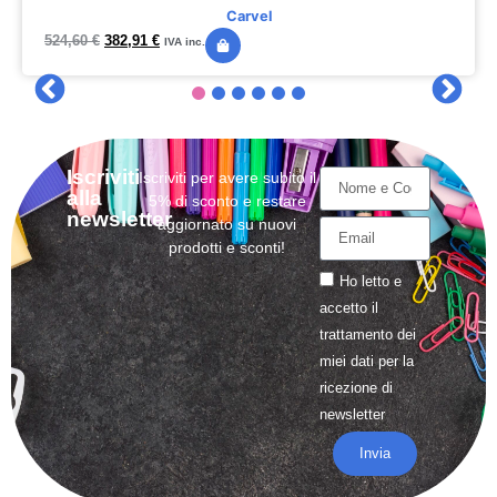
Carvel
524,60
€
382,91
€
IVA inc.
Iscriviti
Iscriviti per avere subito il
alla
5% di sconto e restare
newsletter
aggiornato su nuovi
prodotti e sconti!
Ho letto e
accetto il
trattamento
dei
miei dati per la
ricezione di
newsletter
Invia