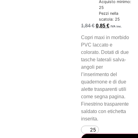
Acquisto minimo:
25
Pezzi nella
scatola: 25
1,84
€
0,85
€
IVA inc.
Copri maxi in morbido
PVC laccato e
colorato. Dotati di due
tasche laterali salva-
angoli per
l’inserimento del
quadernone e di due
alette trasparenti utili
come segna pagina.
Finestrino trasparente
saldato con etichetta
inserita.