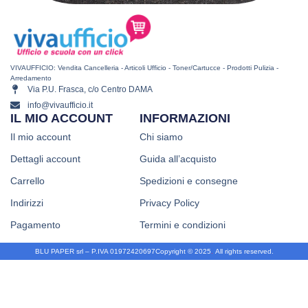
VIVAUFFICIO: Vendita Cancelleria - Articoli Ufficio - Toner/Cartucce - Prodotti Pulizia -
Arredamento
Via P.U. Frasca, c/o Centro DAMA
info@vivaufficio.it
IL MIO ACCOUNT
INFORMAZIONI
Il mio account
Chi siamo
Dettagli account
Guida all’acquisto
Carrello
Spedizioni e consegne
Indirizzi
Privacy Policy
Pagamento
Termini e condizioni
BLU PAPER srl – P.IVA 01972420697
Copyright © 2025
.
All rights reserved.