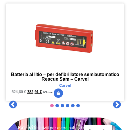
Batteria al litio – per defibrillatore semiautomatico
Rescue Sam – Carvel
Carvel
524,60
€
382,91
€
IVA inc.
Iscriviti
Iscriviti per avere subito il