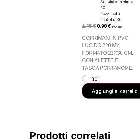
Acquisto minimo:
30
Pezzi nella
scatola: 30
1,45
€
0,90
€
IVA inc.
COPRIMAXI IN PVC
LUCIDO 220 MY,
FORMATO 21X30 CM,
CON ALETTE E
TASCA PORTANOME.
Aggiungi al carrello
Prodotti correlati