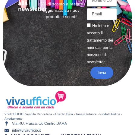
alla
5% di sconto e restare
newsletter
aggiornato su nuovi
prodotti e sconti!
Ho letto e
accetto il
trattamento
dei
miei dati per la
ricezione di
newsletter
Invia
VIVAUFFICIO: Vendita Cancelleria - Articoli Ufficio - Toner/Cartucce - Prodotti Pulizia -
Arredamento
Via P.U. Frasca, c/o Centro DAMA
info@vivaufficio.it