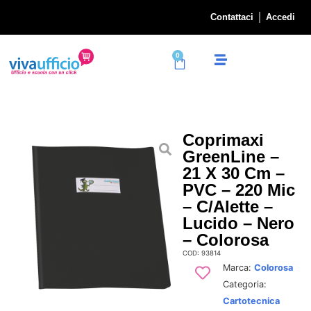
Contattaci
Accedi
0
Coprimaxi
GreenLine –
21 X 30 Cm –
PVC – 220 Mic
– C/alette –
Lucido – Nero
– Colorosa
COD: 93814
Marca:
Colorosa
Categoria:
Cartotecnica