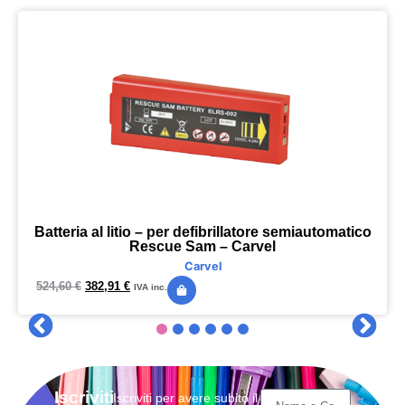
Batteria al litio – per defibrillatore semiautomatico
Rescue Sam – Carvel
Carvel
524,60
€
382,91
€
IVA inc.
Iscriviti
Iscriviti per avere subito il