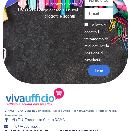
alla
5% di sconto e restare
newsletter
aggiornato su nuovi
prodotti e sconti!
Ho letto e
accetto il
trattamento
dei
miei dati per la
ricezione di
newsletter
Invia
VIVAUFFICIO: Vendita Cancelleria - Articoli Ufficio - Toner/Cartucce - Prodotti Pulizia -
Arredamento
Via P.U. Frasca, c/o Centro DAMA
info@vivaufficio.it