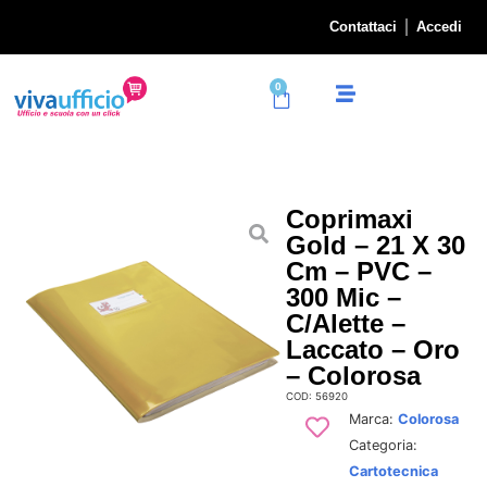
Contattaci
Accedi
0
Coprimaxi
Gold – 21 X 30
Cm – PVC –
300 Mic –
C/alette –
Laccato – Oro
– Colorosa
COD: 56920
Marca:
Colorosa
Categoria:
Cartotecnica