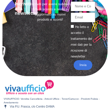
Iscriviti
Iscriviti per avere subito il
alla
5% di sconto e restare
newsletter
aggiornato su nuovi
prodotti e sconti!
Ho letto e
accetto il
trattamento
dei
miei dati per la
ricezione di
newsletter
Invia
VIVAUFFICIO: Vendita Cancelleria - Articoli Ufficio - Toner/Cartucce - Prodotti Pulizia -
Arredamento
Via P.U. Frasca, c/o Centro DAMA