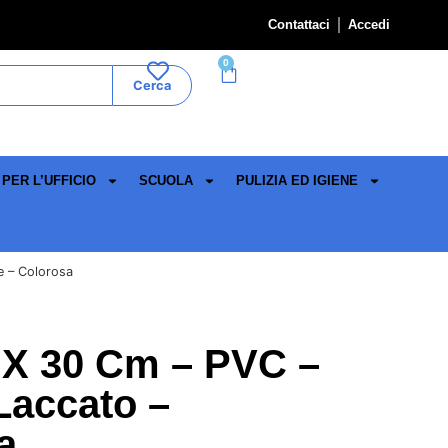
Contattaci
Accedi
0
Cerca
PER L’UFFICIO
SCUOLA
PULIZIA ED IGIENE
e – Colorosa
 X 30 Cm – PVC –
 Laccato –
a