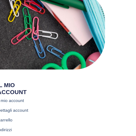
IL MIO
ACCOUNT
l mio account
ettagli account
arrello
ndirizzi