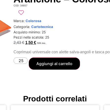
COD: 34857
Marca:
Colorosa
Categoria:
Cartotecnica
Acquisto minimo: 25
Pezzi nella scatola: 25
2,43
€
1,50
€
IVA inc.
Coprimaxi universale con alette salva-angoli e tasca 
Aggiungi al carrello
Prodotti correlati