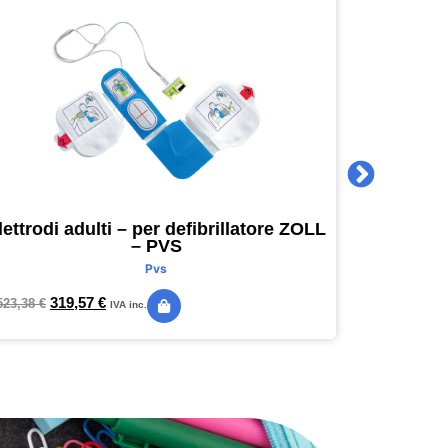
lettrodi adulti – per defibrillatore ZOLL
Agenda 
– PVS
16 x 16
Pvs
319,57
€
24,
523,38
€
28,89
€
IVA inc.