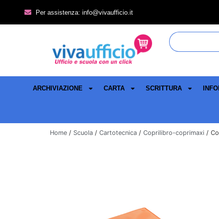
Per assistenza: info@vivaufficio.it
ARCHIVIAZIONE
CARTA
SCRITTURA
INFO
Home
/
Scuola
/
Cartotecnica
/
Coprilibro-coprimaxi
/ Co