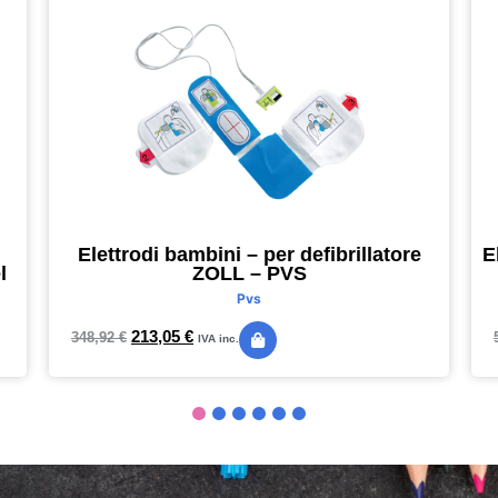
Elettrodi bambini – per defibrillatore
E
l
ZOLL – PVS
Pvs
213,05
€
348,92
€
IVA inc.