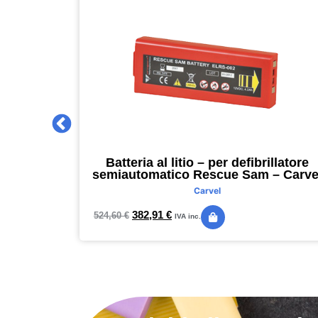
 2027 –
Batteria al litio – per defibrillatore
m – nero –
semiautomatico Rescue Sam – Carve
Carvel
382,91
€
524,60
€
IVA inc.