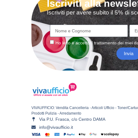
Iscriviti alla newsle
Iscriviti per avere subito il 5% di 
Ho letto e accetto il
trattamento
dei miei da
Invia
VIVAUFFICIO: Vendita Cancelleria - Articoli Ufficio - Toner/Cartu
Prodotti Pulizia - Arredamento
Via P.U. Frasca, c/o Centro DAMA
info@vivaufficio.it