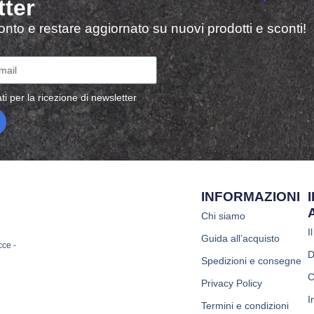
tter
sconto e restare aggiornato su nuovi prodotti e sconti!
ti per la ricezione di newsletter
INFORMAZIONI
Chi siamo
I
Guida all’acquisto
cce -
D
Spedizioni e consegne
C
Privacy Policy
I
Termini e condizioni