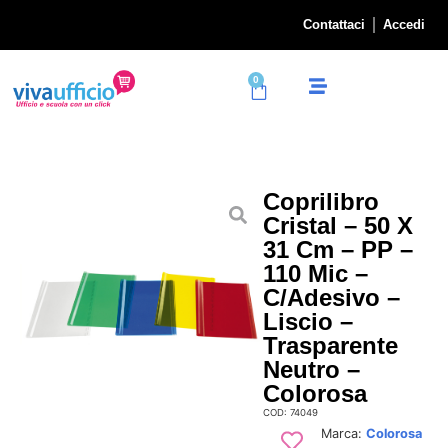
Contattaci
Accedi
0
Coprilibro
Cristal – 50 X
31 Cm – PP –
110 Mic –
C/adesivo –
Liscio –
Trasparente
Neutro –
Colorosa
COD: 74049
Marca:
Colorosa