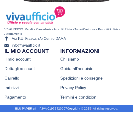
VIVAUFFICIO: Vendita Cancelleria - Articoli Ufficio - Toner/Cartucce - Prodotti Pulizia -
Arredamento
Via P.U. Frasca, c/o Centro DAMA
info@vivaufficio.it
IL MIO ACCOUNT
INFORMAZIONI
Il mio account
Chi siamo
Dettagli account
Guida all’acquisto
Carrello
Spedizioni e consegne
Indirizzi
Privacy Policy
Pagamento
Termini e condizioni
BLU PAPER srl – P.IVA 01972420697
Copyright © 2025
.
All rights reserved.