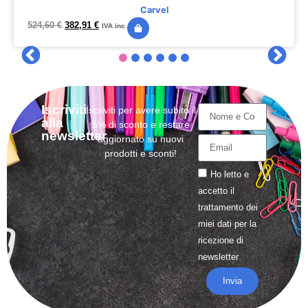
Carvel
524,60
€
382,91
€
IVA inc.
Iscriviti
Iscriviti per avere subito il
alla
5% di sconto e restare
newsletter
aggiornato su nuovi
prodotti e sconti!
Ho letto e
accetto il
trattamento
dei
miei dati per la
ricezione di
newsletter
Invia