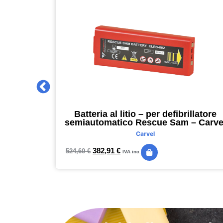
 2027 –
Batteria al litio – per defibrillatore
m – nero –
semiautomatico Rescue Sam – Carve
Carvel
382,91
€
524,60
€
IVA inc.