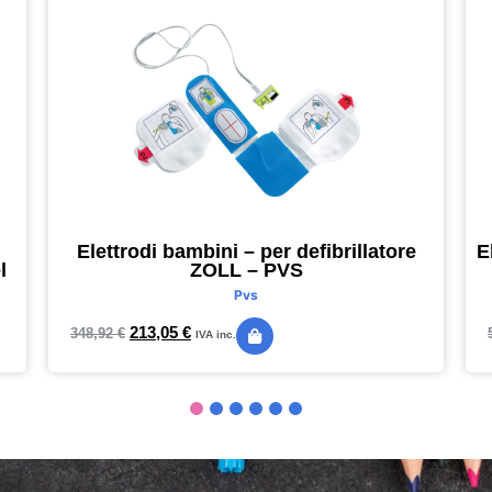
Elettrodi bambini – per defibrillatore
E
l
ZOLL – PVS
Pvs
213,05
€
348,92
€
IVA inc.