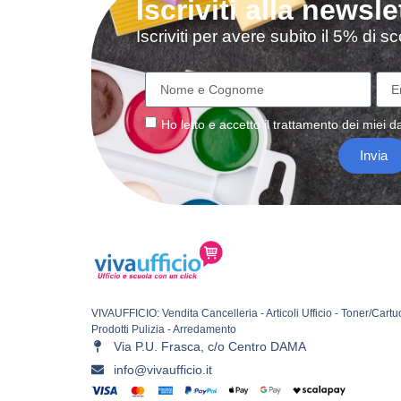
Iscriviti alla newsle
Iscriviti per avere subito il 5% di 
Ho letto e accetto il
trattamento
dei miei da
Invia
VIVAUFFICIO: Vendita Cancelleria - Articoli Ufficio - Toner/Cartu
Prodotti Pulizia - Arredamento
Via P.U. Frasca, c/o Centro DAMA
info@vivaufficio.it