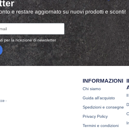
tter
sconto e restare aggiornato su nuovi prodotti e sconti!
ti per la ricezione di newsletter
INFORMAZIONI
Chi siamo
I
Guida all’acquisto
cce -
D
Spedizioni e consegne
C
Privacy Policy
I
Termini e condizioni