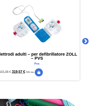
lettrodi adulti – per defibrillatore ZOLL
Agenda 
– PVS
16 x 16
Pvs
319,57
€
24,
523,38
€
28,89
€
IVA inc.