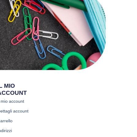
IL MIO
ACCOUNT
l mio account
ettagli account
arrello
ndirizzi