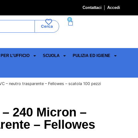
Contattaci
Accedi
0
Cerca
PER L’UFFICIO
SCUOLA
PULIZIA ED IGIENE
VC – neutro trasparente – Fellowes – scatola 100 pezzi
 – 240 Micron –
rente – Fellowes