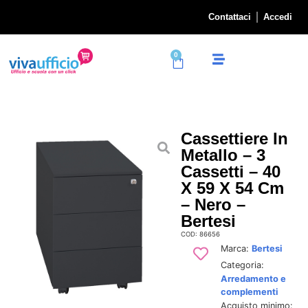
Contattaci
Accedi
0
Cassettiere In
Metallo – 3
Cassetti – 40
X 59 X 54 Cm
– Nero –
Bertesi
COD: 86656
Marca:
Bertesi
Categoria:
Arredamento e
complementi
Acquisto minimo: