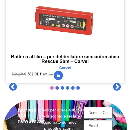
Batteria al litio – per defibrillatore semiautomatico
Rescue Sam – Carvel
Carvel
524,60
€
382,91
€
IVA inc.
Iscriviti
Iscriviti per avere subito il
alla
5% di sconto e restare
newsletter
aggiornato su nuovi
prodotti e sconti!