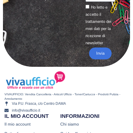
Ho letto e
accetto il
trattamento
dei
miei dati per la
ricezione di
newsletter
Invia
VIVAUFFICIO: Vendita Cancelleria - Articoli Ufficio - Toner/Cartucce - Prodotti Pulizia -
Arredamento
Via P.U. Frasca, c/o Centro DAMA
info@vivaufficio.it
IL MIO ACCOUNT
INFORMAZIONI
Il mio account
Chi siamo