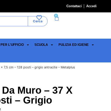
Contattaci
Accedi
0
Cerca
PER L’UFFICIO
SCUOLA
PULIZIA ED IGIENE
 7,5 cm – 128 posti – grigio antracite – Metalplus
 Da Muro – 37 X
sti – Grigio
s