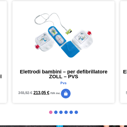
Elettrodi bambini – per defibrillatore
E
l
ZOLL – PVS
Pvs
213,05
€
348,92
€
IVA inc.