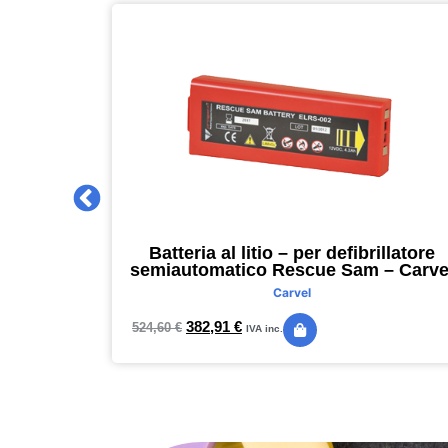
 2027 –
Batteria al litio – per defibrillatore
m – nero –
semiautomatico Rescue Sam – Carve
Carvel
382,91
€
524,60
€
IVA inc.