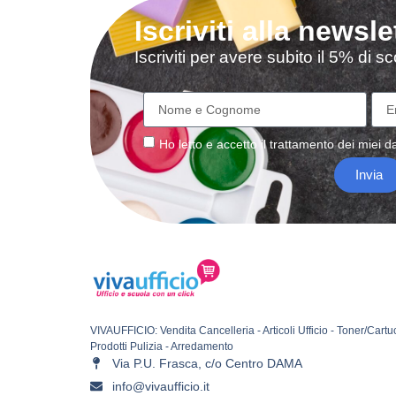
Iscriviti alla newsle
Iscriviti per avere subito il 5% di 
Ho letto e accetto il
trattamento
dei miei da
Invia
VIVAUFFICIO: Vendita Cancelleria - Articoli Ufficio - Toner/Cartu
Prodotti Pulizia - Arredamento
Via P.U. Frasca, c/o Centro DAMA
info@vivaufficio.it