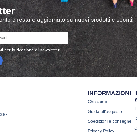
tter
sconto e restare aggiornato su nuovi prodotti e sconti!
ti per la ricezione di newsletter
INFORMAZIONI
Chi siamo
I
Guida all’acquisto
cce -
D
Spedizioni e consegne
C
Privacy Policy