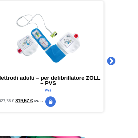
lettrodi adulti – per defibrillatore ZOLL
Agenda 
– PVS
16 x 16
Pvs
319,57
€
24,
523,38
€
28,89
€
IVA inc.