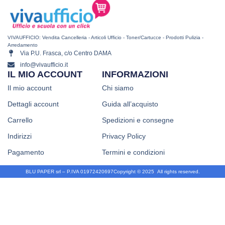
VIVAUFFICIO: Vendita Cancelleria - Articoli Ufficio - Toner/Cartucce - Prodotti Pulizia -
Arredamento
Via P.U. Frasca, c/o Centro DAMA
info@vivaufficio.it
IL MIO ACCOUNT
INFORMAZIONI
Il mio account
Chi siamo
Dettagli account
Guida all’acquisto
Carrello
Spedizioni e consegne
Indirizzi
Privacy Policy
Pagamento
Termini e condizioni
BLU PAPER srl – P.IVA 01972420697
Copyright © 2025
.
All rights reserved.