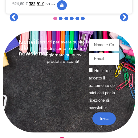
524,60
€
382,91
€
IVA inc.
Iscriviti
Iscriviti per avere subito il
alla
5% di sconto e restare
newsletter
aggiornato su nuovi
prodotti e sconti!
Ho letto e
accetto il
trattamento
dei
miei dati per la
ricezione di
newsletter
Invia