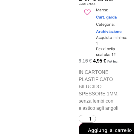
COD: 37544
Marca:
Cart. garda
Categoria:
Archiviazione
Acquisto minimo:
1
Pezzi nella
scatola: 12
9,16
€
4,95
€
IVA inc.
IN CARTONE
PLASTIFICATO
BILUCIDO
SPESSORE 1MM.
senza lembi con
elastico agli angoli.
Aggiungi al carrello