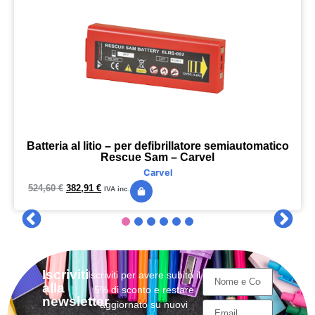
Batteria al litio – per defibrillatore semiautomatico
Rescue Sam – Carvel
Carvel
524,60
€
382,91
€
IVA inc.
Iscriviti
Iscriviti per avere subito il
alla
5% di sconto e restare
newsletter
aggiornato su nuovi