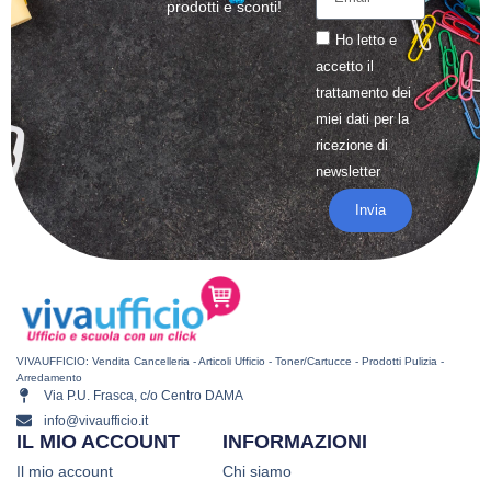
prodotti e sconti!
Ho letto e
accetto il
trattamento
dei
miei dati per la
ricezione di
newsletter
Invia
VIVAUFFICIO: Vendita Cancelleria - Articoli Ufficio - Toner/Cartucce - Prodotti Pulizia -
Arredamento
Via P.U. Frasca, c/o Centro DAMA
info@vivaufficio.it
IL MIO ACCOUNT
INFORMAZIONI
Il mio account
Chi siamo