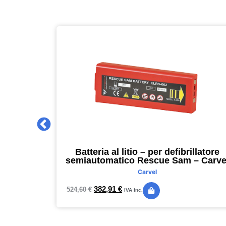
 2027 –
Batteria al litio – per defibrillatore
m – nero –
semiautomatico Rescue Sam – Carve
Carvel
382,91
€
524,60
€
IVA inc.