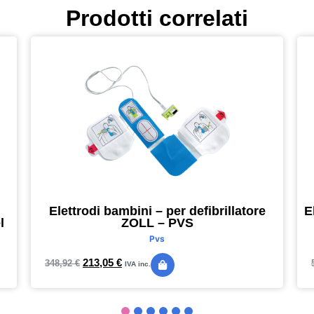
Prodotti correlati
Elettrodi bambini – per defibrillatore
E
l
ZOLL – PVS
Pvs
213,05
€
348,92
€
IVA inc.