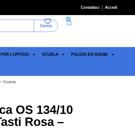
Contattaci
Accedi
0
Cerca
PER L’UFFICIO
SCUOLA
PULIZIA ED IGIENE
a – Osama
ica OS 134/10
asti Rosa –