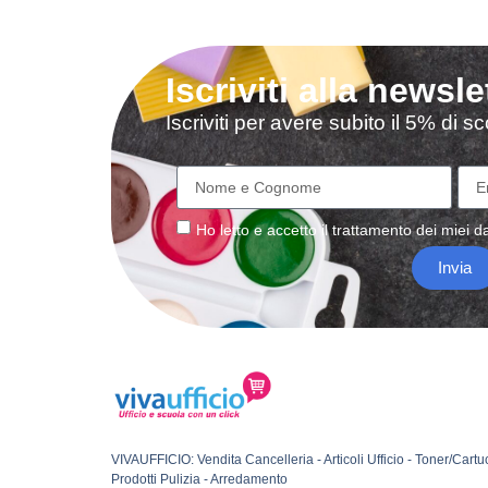
Iscriviti alla newsle
Iscriviti per avere subito il 5% di 
Ho letto e accetto il
trattamento
dei miei da
Invia
VIVAUFFICIO: Vendita Cancelleria - Articoli Ufficio - Toner/Cartu
Prodotti Pulizia - Arredamento