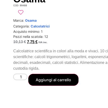
COD: 99488
Marca:
Osama
Categoria:
Calcolatrici
Acquisto minimo: 1
Pezzi nella scatola: 12
10,13
€
7,75
€
IVA inc.
Calcolatrice scientifica in colori alla moda e vivaci. 10 
scientifiche: calcoli trigonometrici, logaritmi, esponenzia
decimali, esadecimali, calcoli statistici. Alimentazione 
custodia rigida.
Aggiungi al carrello