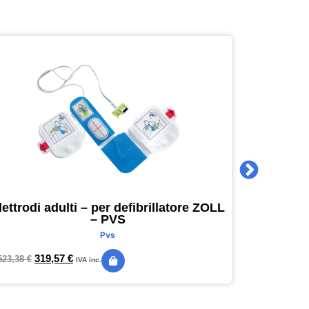
lettrodi adulti – per defibrillatore ZOLL
Agenda 
– PVS
16 x 16
Pvs
319,57
€
24,
523,38
€
28,89
€
IVA inc.