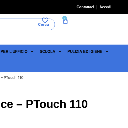
Contattaci
Accedi
0
Cerca
PER L’UFFICIO
SCUOLA
PULIZIA ED IGIENE
e – PTouch 110
rice – PTouch 110