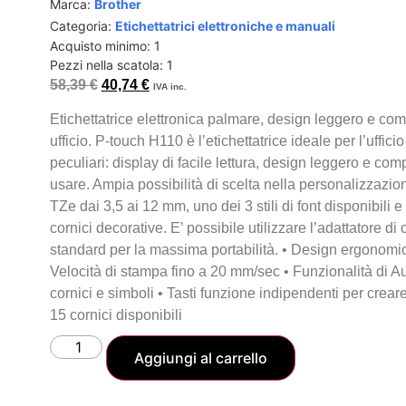
Marca:
Brother
Categoria:
Etichettatrici elettroniche e manuali
Acquisto minimo: 1
Pezzi nella scatola: 1
58,39
€
40,74
€
IVA inc.
Etichettatrice elettronica palmare, design leggero e compa
ufficio. P-touch H110 è l’etichettatrice ideale per l’uffici
peculiari: display di facile lettura, design leggero e co
usare. Ampia possibilità di scelta nella personalizzazio
TZe dai 3,5 ai 12 mm, uno dei 3 stili di font disponibili 
cornici decorative. E’ possibile utilizzare l’adattatore d
standard per la massima portabilità. • Design ergonomic
Velocità di stampa fino a 20 mm/sec • Funzionalità di A
cornici e simboli • Tasti funzione indipendenti per creare
15 cornici disponibili
Aggiungi al carrello