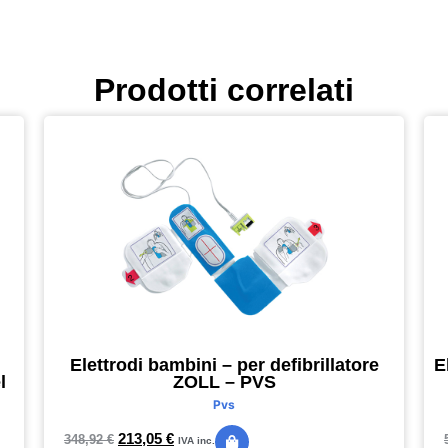
Prodotti correlati
Elettrodi bambini – per defibrillatore
E
l
ZOLL – PVS
Pvs
213,05
€
348,92
€
IVA inc.