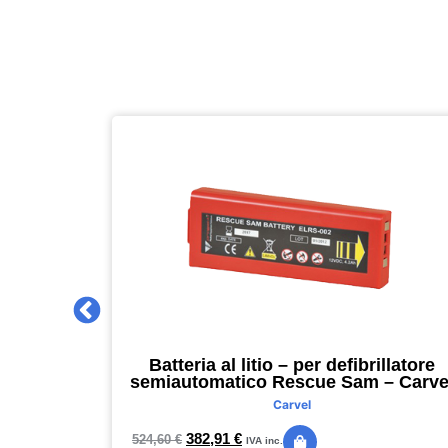
 2027 –
Batteria al litio – per defibrillatore
m – nero –
semiautomatico Rescue Sam – Carve
Carvel
382,91
€
524,60
€
IVA inc.