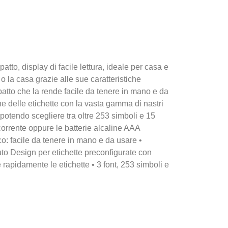
tto, display di facile lettura, ideale per casa e
o o la casa grazie alle sue caratteristiche
mpatto che la rende facile da tenere in mano e da
ne delle etichette con la vasta gamma di nastri
e potendo scegliere tra oltre 253 simboli e 15
i corrente oppure le batterie alcaline AAA
o: facile da tenere in mano e da usare •
uto Design per etichette preconfigurate con
 rapidamente le etichette • 3 font, 253 simboli e