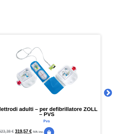
lettrodi adulti – per defibrillatore ZOLL
Agenda 
– PVS
16 x 16
Pvs
319,57
€
24,
523,38
€
28,89
€
IVA inc.