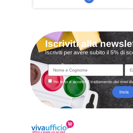
Iscriviti alla newsle
Iscriviti per avere subito il 5% di 
Ho letto e accetto il
trattamento
dei miei da
Invia