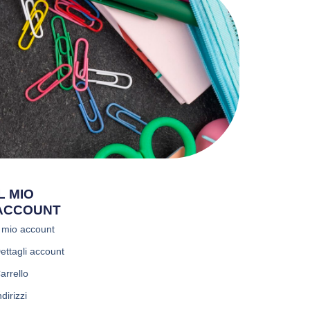
IL MIO
ACCOUNT
l mio account
ettagli account
arrello
ndirizzi