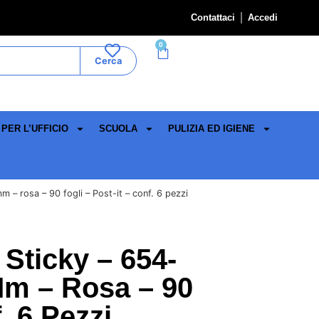
Contattaci
Accedi
0
Cerca
PER L’UFFICIO
SCUOLA
PULIZIA ED IGIENE
– rosa – 90 fogli – Post-it – conf. 6 pezzi
 Sticky – 654-
Mm – Rosa – 90
. 6 Pezzi