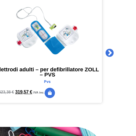
lettrodi adulti – per defibrillatore ZOLL
Agenda 
– PVS
16 x 16
Pvs
319,57
€
24,
523,38
€
28,89
€
IVA inc.