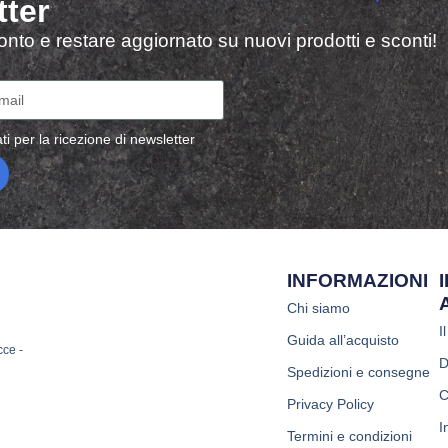
tter
sconto e restare aggiornato su nuovi prodotti e sconti!
ti per la ricezione di newsletter
INFORMAZIONI
Chi siamo
I
Guida all’acquisto
cce -
D
Spedizioni e consegne
C
Privacy Policy
I
Termini e condizioni