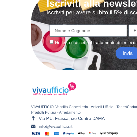
Iscriviti alla newsle
Iscriviti per avere subito il 5% di 
Ho letto e accetto il
trattamento
dei miei da
Invia
VIVAUFFICIO: Vendita Cancelleria - Articoli Ufficio - Toner/Cartu
Prodotti Pulizia - Arredamento
Via P.U. Frasca, c/o Centro DAMA
info@vivaufficio.it