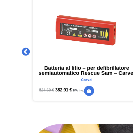
 2027 –
Batteria al litio – per defibrillatore
m – nero –
semiautomatico Rescue Sam – Carve
Carvel
382,91
€
524,60
€
IVA inc.