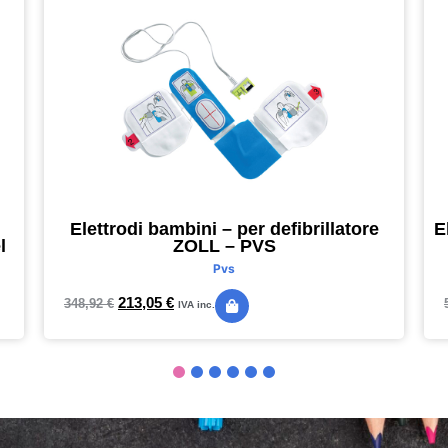
Elettrodi bambini – per defibrillatore
E
l
ZOLL – PVS
Pvs
213,05
€
348,92
€
IVA inc.