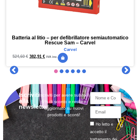
Batteria al litio – per defibrillatore semiautomatico
Rescue Sam – Carvel
Carvel
524,60
€
382,91
€
IVA inc.
Iscriviti
Iscriviti per avere subito il
alla
5% di sconto e restare
newsletter
aggiornato su nuovi
prodotti e sconti!
Ho letto e
accetto il
trattamento
dei