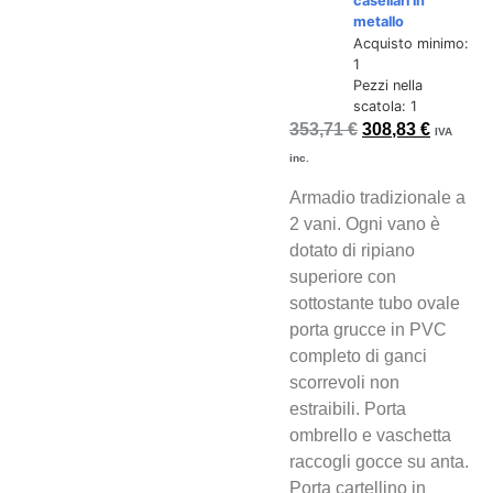
casellari in
metallo
Acquisto minimo:
1
Pezzi nella
scatola: 1
353,71
€
308,83
€
IVA
inc.
Armadio tradizionale a
2 vani. Ogni vano è
dotato di ripiano
superiore con
sottostante tubo ovale
porta grucce in PVC
completo di ganci
scorrevoli non
estraibili. Porta
ombrello e vaschetta
raccogli gocce su anta.
Porta cartellino in