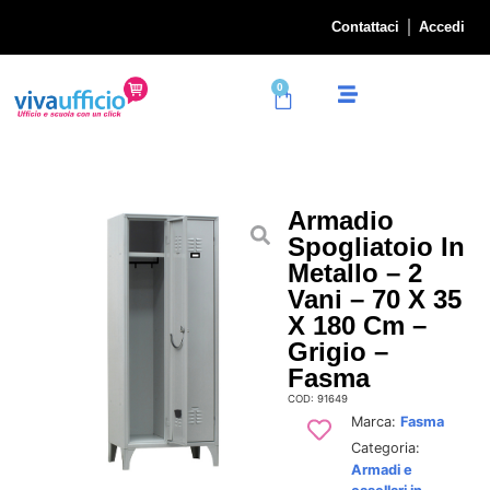
Contattaci
Accedi
0
Armadio
Spogliatoio In
Metallo – 2
Vani – 70 X 35
X 180 Cm –
Grigio –
Fasma
COD: 91649
Marca:
Fasma
Categoria:
Armadi e