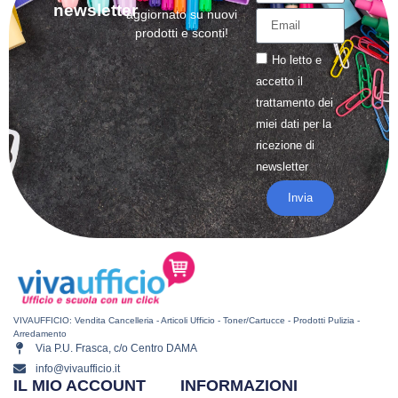
newsletter
aggiornato su nuovi
prodotti e sconti!
Ho letto e
accetto il
trattamento
dei
miei dati per la
ricezione di
newsletter
Invia
VIVAUFFICIO: Vendita Cancelleria - Articoli Ufficio - Toner/Cartucce - Prodotti Pulizia -
Arredamento
Via P.U. Frasca, c/o Centro DAMA
info@vivaufficio.it
IL MIO ACCOUNT
INFORMAZIONI