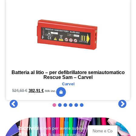
Batteria al litio – per defibrillatore semiautomatico
Rescue Sam – Carvel
Carvel
524,60
€
382,91
€
IVA inc.
Iscriviti
Iscriviti per avere subito il
alla
5% di sconto e restare