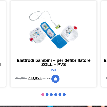
Elettrodi bambini – per defibrillatore
E
l
ZOLL – PVS
Pvs
213,05
€
348,92
€
IVA inc.