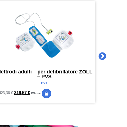
lettrodi adulti – per defibrillatore ZOLL
Agenda 
– PVS
16 x 16
Pvs
319,57
€
24,
523,38
€
28,89
€
IVA inc.