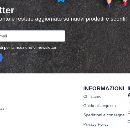
tter
sconto e restare aggiornato su nuovi prodotti e sconti!
ti per la ricezione di newsletter
INFORMAZIONI
Chi siamo
I
Guida all’acquisto
cce -
D
Spedizioni e consegne
C
Privacy Policy