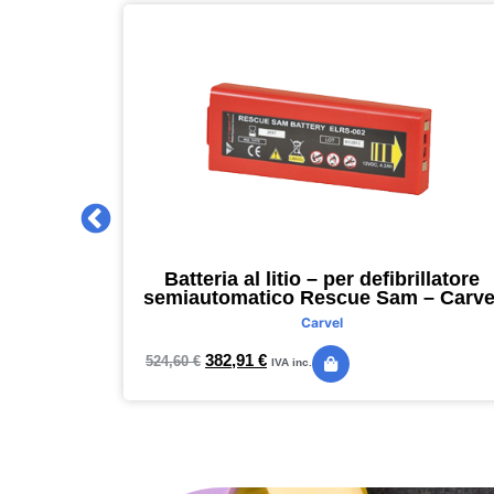
 2027 –
Batteria al litio – per defibrillatore
m – nero –
semiautomatico Rescue Sam – Carve
Carvel
382,91
€
524,60
€
IVA inc.