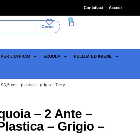
Contattaci
Accedi
0
Cerca
PER L’UFFICIO
SCUOLA
PULIZIA ED IGIENE
3,5 cm – plastica – grigio – Terry
uoia – 2 Ante –
lastica – Grigio –