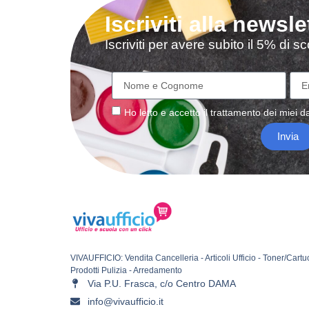
Iscriviti alla newsle
Iscriviti per avere subito il 5% di 
Ho letto e accetto il
trattamento
dei miei da
Invia
VIVAUFFICIO: Vendita Cancelleria - Articoli Ufficio - Toner/Cartu
Prodotti Pulizia - Arredamento
Via P.U. Frasca, c/o Centro DAMA
info@vivaufficio.it