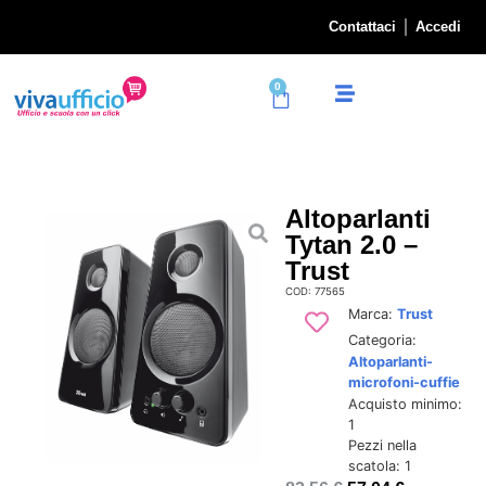
Contattaci
Accedi
0
Altoparlanti
Tytan 2.0 –
Trust
COD: 77565
Marca:
Trust
Categoria:
Altoparlanti-
microfoni-cuffie
Acquisto minimo:
1
Pezzi nella
scatola: 1