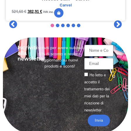
Carvel
524,60
€
382,91
€
IVA inc.
Iscriviti
Iscriviti per avere subito il
alla
5% di sconto e restare
newsletter
aggiornato su nuovi
prodotti e sconti!
Ho letto e
accetto il
trattamento
dei
miei dati per la
ricezione di
newsletter
Invia