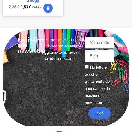
Zuegg
2,28
€
1,83
€
IVA inc.
Iscriviti
Iscriviti per avere subito il
alla
5% di sconto e restare
newsletter
aggiornato su nuovi
prodotti e sconti!
Ho letto e
accetto il
trattamento
dei
miei dati per la
ricezione di
newsletter
Invia