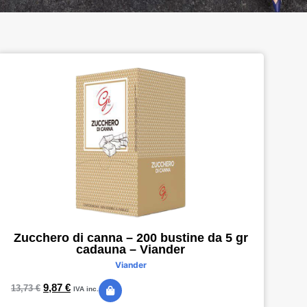
Zucchero di canna – 200 bustine da 5 gr
cadauna – Viander
Viander
9,87
€
13,73
€
IVA inc.