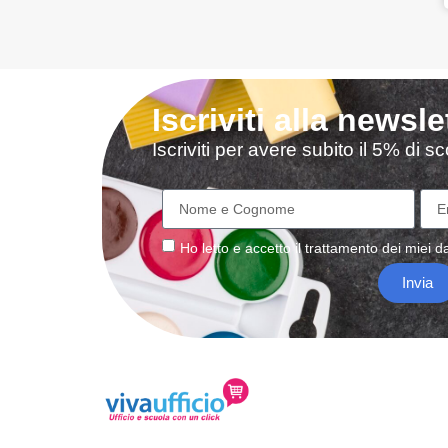
Iscriviti alla newsle
Iscriviti per avere subito il 5% di 
Ho letto e accetto il
trattamento
dei miei da
Invia