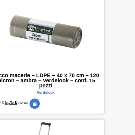
cco macerie – LDPE – 40 x 70 cm – 120
icron – ambra – Verdelook – conf. 15
pezzi
Verdelook
5,75
€
9
€
IVA inc.