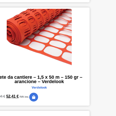
ete da cantiere – 1,5 x 50 m – 150 gr –
arancione – Verdelook
Verdelook
52,41
€
04
€
IVA inc.