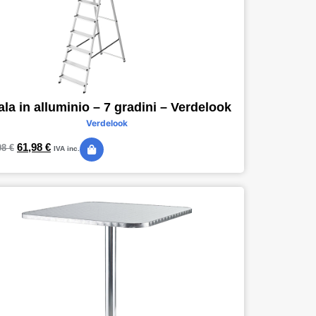
ala in alluminio – 7 gradini – Verdelook
Verdelook
61,98
€
08
€
IVA inc.