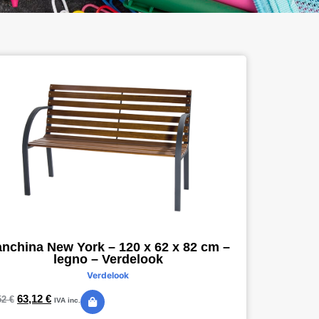
nchina New York – 120 x 62 x 82 cm –
legno – Verdelook
Verdelook
63,12
€
52
€
IVA inc.