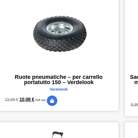
Ruote pneumatiche – per carrello
Sa
portatutto 150 – Verdelook
m
Verdelook
10,08
€
12,69
€
IVA inc.
8,9