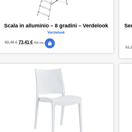
Scala in alluminio – 8 gradini – Verdelook
Sed
Verdelook
73,41
€
92,48
€
IVA inc.
51,