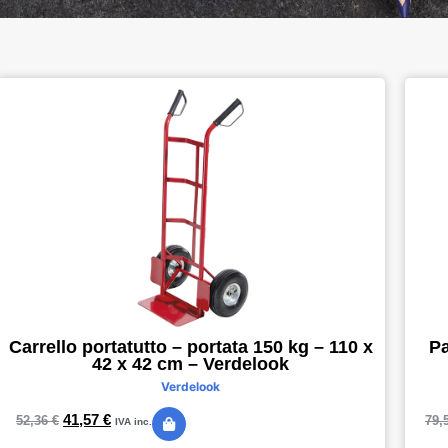
Carrello portatutto – portata 150 kg – 110 x
Pa
42 x 42 cm – Verdelook
Verdelook
41,57
€
52,36
€
79,
IVA inc.