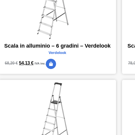
Scala in alluminio – 6 gradini – Verdelook
Sc
Verdelook
54,13
€
68,20
€
78,
IVA inc.