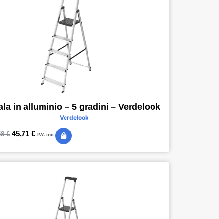
ala in alluminio – 5 gradini – Verdelook
Verdelook
45,71
€
58
€
IVA inc.