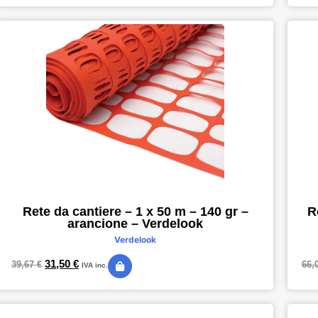
Rete da cantiere – 1 x 50 m – 140 gr –
R
arancione – Verdelook
Verdelook
31,50
€
39,67
€
66,
IVA inc.