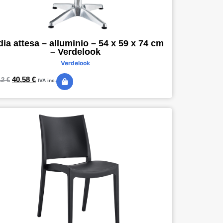
ia attesa – alluminio – 54 x 59 x 74 cm
– Verdelook
Verdelook
40,58
€
12
€
IVA inc.