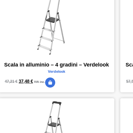
Scala in alluminio – 4 gradini – Verdelook
Sc
Verdelook
37,48
€
47,21
€
57,
IVA inc.