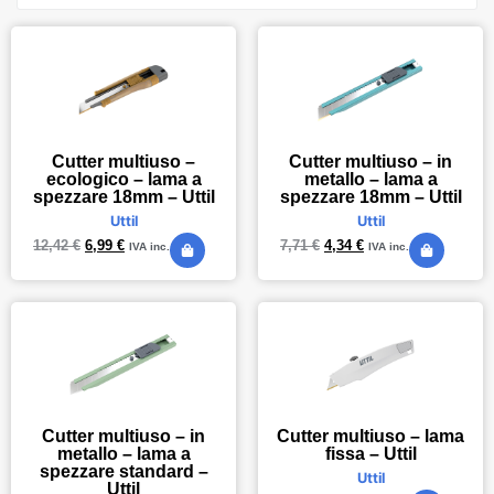
Cutter multiuso –
Cutter multiuso – in
ecologico – lama a
metallo – lama a
spezzare 18mm – Uttil
spezzare 18mm – Uttil
Uttil
Uttil
12,42
€
6,99
€
7,71
€
4,34
€
IVA inc.
IVA inc.
Cutter multiuso – in
Cutter multiuso – lama
metallo – lama a
fissa – Uttil
spezzare standard –
Uttil
Uttil