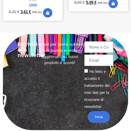
9,02
€
5,09
€
IVA inc.
Uttil
6,41
€
3,61
€
IVA inc.
Iscriviti
Iscriviti per avere subito il
alla
5% di sconto e restare
newsletter
aggiornato su nuovi
prodotti e sconti!
Ho letto e
accetto il
trattamento
dei
miei dati per la
ricezione di
newsletter
Invia