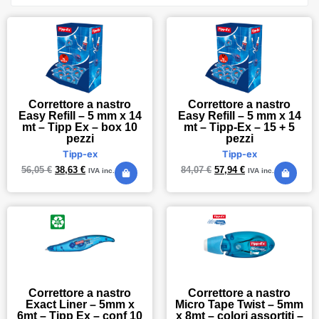
Correttore a nastro
Correttore a nastro
Easy Refill – 5 mm x 14
Easy Refill – 5 mm x 14
mt – Tipp Ex – box 10
mt – Tipp-Ex – 15 + 5
pezzi
pezzi
Tipp-ex
Tipp-ex
56,05
€
38,63
€
84,07
€
57,94
€
IVA inc.
IVA inc.
Correttore a nastro
Correttore a nastro
Exact Liner – 5mm x
Micro Tape Twist – 5mm
6mt – Tipp Ex – conf 10
x 8mt – colori assortiti –