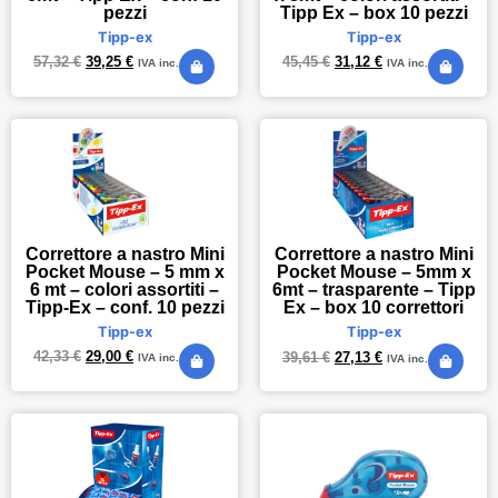
pezzi
Tipp Ex – box 10 pezzi
Tipp-ex
Tipp-ex
57,32
€
39,25
€
45,45
€
31,12
€
IVA inc.
IVA inc.
Correttore a nastro Mini
Correttore a nastro Mini
Pocket Mouse – 5 mm x
Pocket Mouse – 5mm x
6 mt – colori assortiti –
6mt – trasparente – Tipp
Tipp-Ex – conf. 10 pezzi
Ex – box 10 correttori
Tipp-ex
Tipp-ex
42,33
€
29,00
€
39,61
€
27,13
€
IVA inc.
IVA inc.