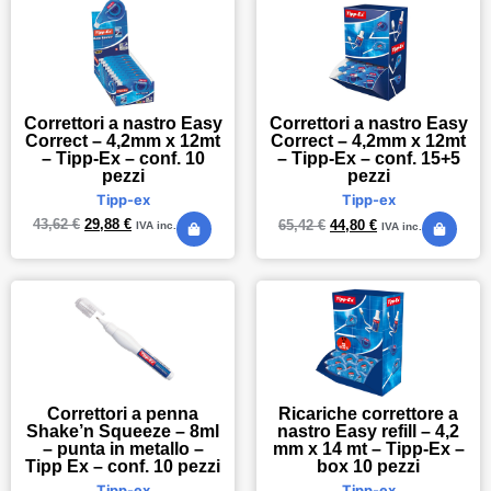
Correttori a nastro Easy
Correttori a nastro Easy
Correct – 4,2mm x 12mt
Correct – 4,2mm x 12mt
– Tipp-Ex – conf. 10
– Tipp-Ex – conf. 15+5
pezzi
pezzi
Tipp-ex
Tipp-ex
43,62
€
29,88
€
65,42
€
44,80
€
IVA inc.
IVA inc.
Correttori a penna
Ricariche correttore a
Shake’n Squeeze – 8ml
nastro Easy refill – 4,2
– punta in metallo –
mm x 14 mt – Tipp-Ex –
Tipp Ex – conf. 10 pezzi
box 10 pezzi
Tipp-ex
Tipp-ex