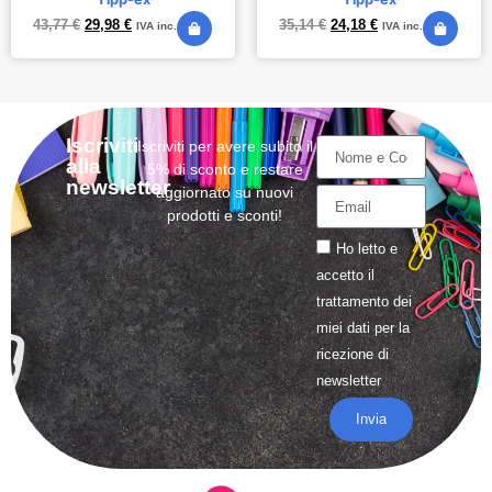
43,77
€
29,98
€
35,14
€
24,18
€
IVA inc.
IVA inc.
Iscriviti
Iscriviti per avere subito il
alla
5% di sconto e restare
newsletter
aggiornato su nuovi
prodotti e sconti!
Ho letto e
accetto il
trattamento
dei
miei dati per la
ricezione di
newsletter
Invia