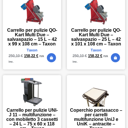
Carrello per pulizie QO-
Carrello per pulizie QO-
Kart Multi Due –
Kart Multi Due –
salvaspazio – 15 L – 42
salvaspazio – 25 L – 42
x 99 x 108 cm – Taxon
x 101 x 108 cm – Taxon
Taxon
Taxon
250,10
€
158,22
€
250,10
€
158,22
€
IVA
IVA
inc.
inc.
Carrello per pulizie UNI-
Coperchio portasacco –
J 11 – multifunzione –
per carrelli
con mobiletto 3 cassetti
multifunzione UniJ e
– 24 L – 75 x 60 x 118
UniK – antracite –