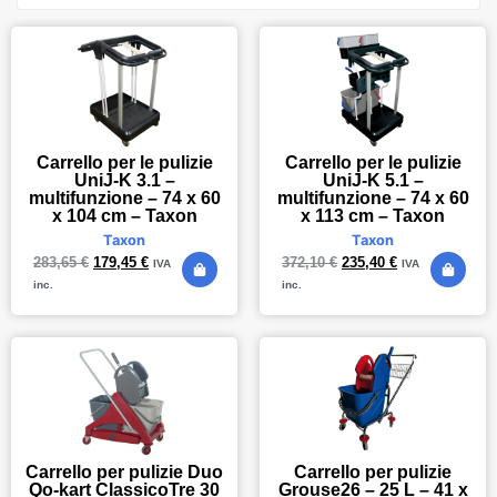
Carrello per le pulizie
Carrello per le pulizie
UniJ-K 3.1 –
UniJ-K 5.1 –
multifunzione – 74 x 60
multifunzione – 74 x 60
x 104 cm – Taxon
x 113 cm – Taxon
Taxon
Taxon
283,65
€
179,45
€
372,10
€
235,40
€
IVA
IVA
inc.
inc.
Carrello per pulizie Duo
Carrello per pulizie
Qo-kart ClassicoTre 30
Grouse26 – 25 L – 41 x