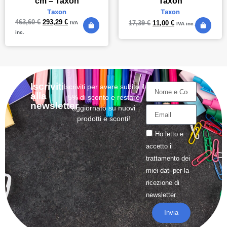
cm – Taxon
Taxon
Taxon
Taxon
463,60
€
293,29
€
17,39
€
11,00
€
IVA
IVA inc.
inc.
Iscriviti
Iscriviti per avere subito il
alla
5% di sconto e restare
newsletter
aggiornato su nuovi
prodotti e sconti!
Ho letto e
accetto il
trattamento
dei
miei dati per la
ricezione di
newsletter
Invia