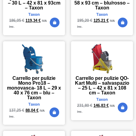
– 30 L – 42 x 81 x 93cm
58 x 93 cm – blu/rosso –
– Taxon
Taxon
Taxon
Taxon
186,05
€
119,34
€
195,20
€
125,21
€
IVA
IVA
inc.
inc.
Carrello per pulizie
Carrello per pulizie QO-
Mono Pro18 –
Kart Multi – salvaspazio
monovasca- 18 L – 29 x
– 25 L – 42 x 81 x 108
40 x 76 cm – blu –
cm – Taxon
Taxon
Taxon
Taxon
231,80
€
146,83
€
IVA
137,25
€
88,04
€
IVA
inc.
inc.