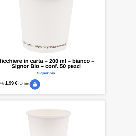
Bicchiere in carta – 200 ml – bianco –
Signor Bio – conf. 50 pezzi
Signor bio
1,99
€
0
€
IVA inc.