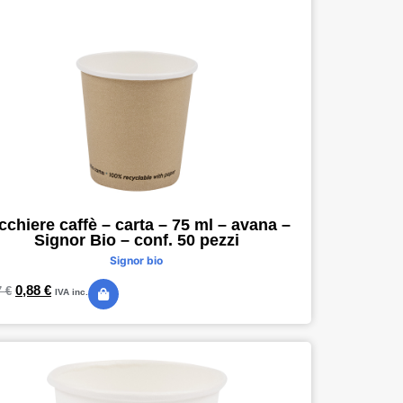
cchiere caffè – carta – 75 ml – avana –
Signor Bio – conf. 50 pezzi
Signor bio
0,88
€
7
€
IVA inc.