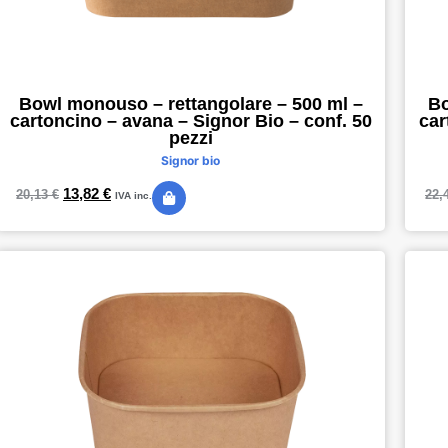
Bowl monouso – rettangolare – 500 ml –
Bo
cartoncino – avana – Signor Bio – conf. 50
car
pezzi
Signor bio
13,82
€
20,13
€
22,
IVA inc.