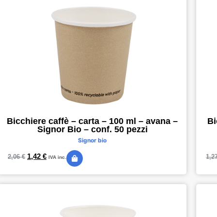
Bicchiere caffè – carta – 100 ml – avana –
Bi
Signor Bio – conf. 50 pezzi
Signor bio
1,42
€
2,06
€
1,2
IVA inc.