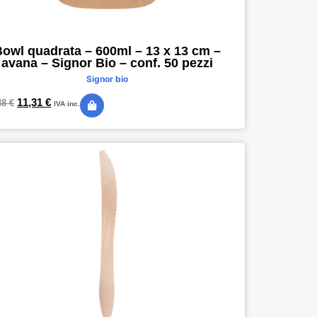
owl quadrata – 600ml – 13 x 13 cm –
avana – Signor Bio – conf. 50 pezzi
Signor bio
11,31
€
48
€
IVA inc.