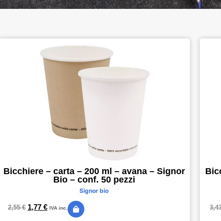
Bicchiere – carta – 200 ml – avana – Signor
Bic
Bio – conf. 50 pezzi
Signor bio
1,77
€
2,55
€
3,4
IVA inc.