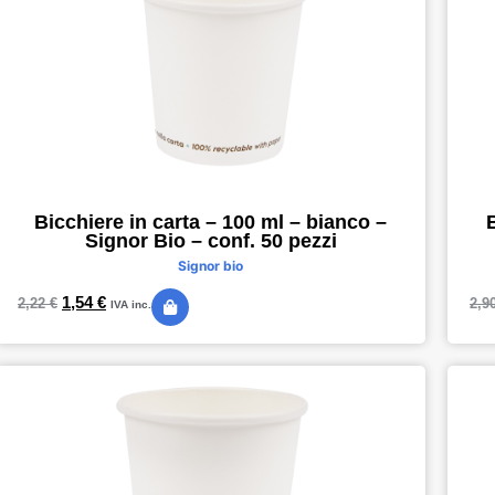
Bicchiere in carta – 100 ml – bianco –
Signor Bio – conf. 50 pezzi
Signor bio
1,54
€
2,22
€
2,9
IVA inc.