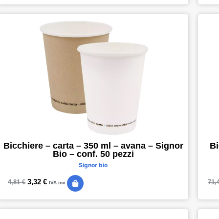
Bicchiere – carta – 350 ml – avana – Signor
Bi
Bio – conf. 50 pezzi
Signor bio
3,32
€
4,81
€
71,
IVA inc.