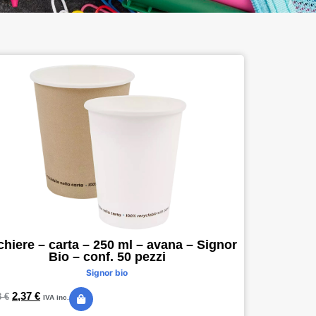
chiere – carta – 250 ml – avana – Signor
Bio – conf. 50 pezzi
Signor bio
2,37
€
3
€
IVA inc.