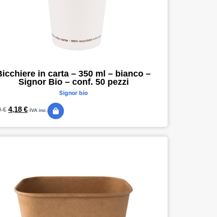
Bicchiere in carta – 350 ml – bianco –
Signor Bio – conf. 50 pezzi
Signor bio
4,18
€
0
€
IVA inc.