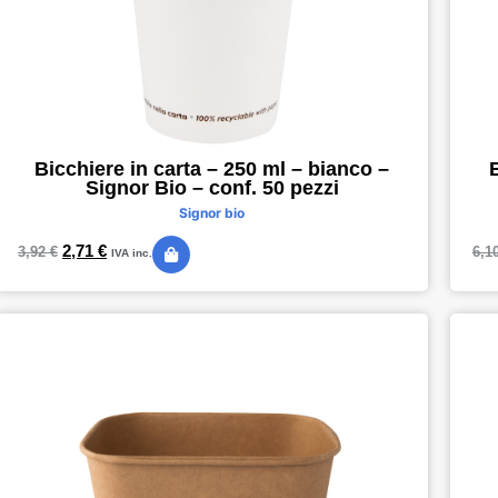
Bicchiere in carta – 250 ml – bianco –
Signor Bio – conf. 50 pezzi
Signor bio
2,71
€
3,92
€
6,1
IVA inc.