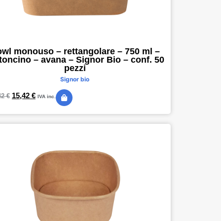
wl monouso – rettangolare – 750 ml –
toncino – avana – Signor Bio – conf. 50
pezzi
Signor bio
15,42
€
42
€
IVA inc.