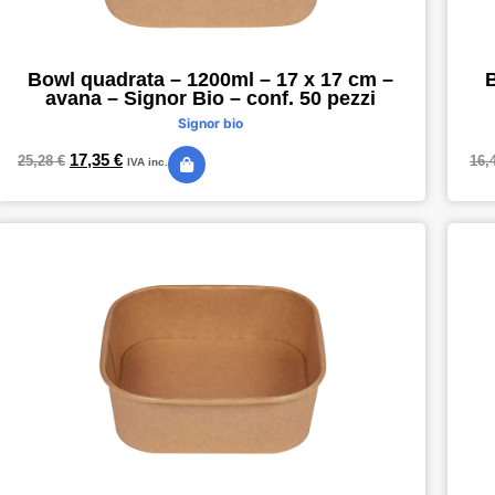
Bowl quadrata – 1200ml – 17 x 17 cm –
B
avana – Signor Bio – conf. 50 pezzi
Signor bio
17,35
€
25,28
€
16,
IVA inc.