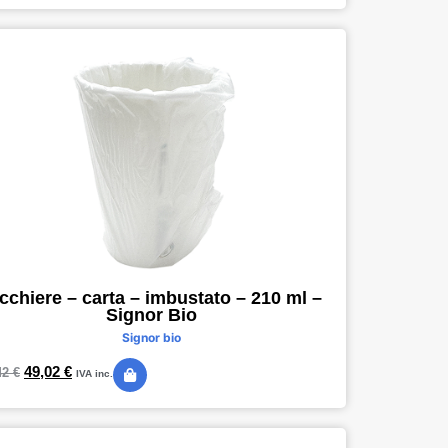
cchiere – carta – imbustato – 210 ml –
Signor Bio
Signor bio
49,02
€
42
€
IVA inc.