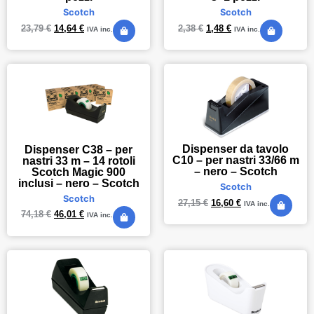
Scotch
Scotch
23,79
€
14,64
€
2,38
€
1,48
€
IVA inc.
IVA inc.
Dispenser da tavolo
Dispenser C38 – per
C10 – per nastri 33/66 m
nastri 33 m – 14 rotoli
– nero – Scotch
Scotch Magic 900
inclusi – nero – Scotch
Scotch
Scotch
27,15
€
16,60
€
IVA inc.
74,18
€
46,01
€
IVA inc.