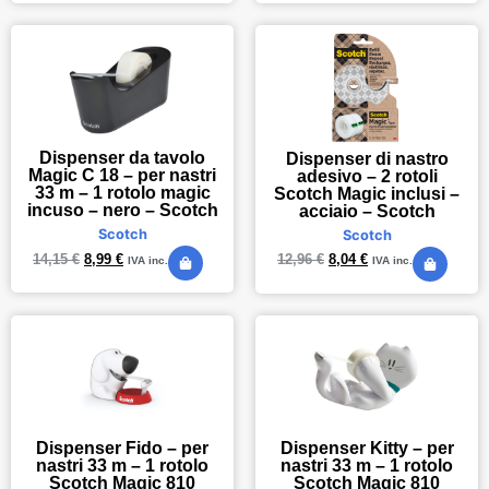
Dispenser da tavolo
Dispenser di nastro
Magic C 18 – per nastri
adesivo – 2 rotoli
33 m – 1 rotolo magic
Scotch Magic inclusi –
incuso – nero – Scotch
acciaio – Scotch
Scotch
Scotch
14,15
€
8,99
€
12,96
€
8,04
€
IVA inc.
IVA inc.
Dispenser Fido – per
Dispenser Kitty – per
nastri 33 m – 1 rotolo
nastri 33 m – 1 rotolo
Scotch Magic 810
Scotch Magic 810