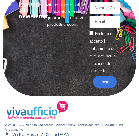
Iscriviti
Iscriviti per avere subito il
alla
5% di sconto e restare
newsletter
aggiornato su nuovi
prodotti e sconti!
Ho letto e
accetto il
trattamento
dei
miei dati per la
ricezione di
newsletter
Invia
VIVAUFFICIO: Vendita Cancelleria - Articoli Ufficio - Toner/Cartucce - Prodotti Pulizia -
Arredamento
Via P.U. Frasca, c/o Centro DAMA