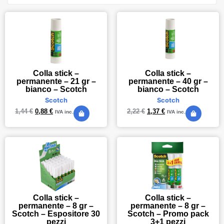
Colla stick –
Colla stick –
permanente – 40 gr –
permanente – 21 gr –
bianco – Scotch
bianco – Scotch
Scotch
Scotch
2,22
€
1,37
€
1,44
€
0,88
€
IVA inc.
IVA inc.
Colla stick –
Colla stick –
permanente – 8 gr –
permanente – 8 gr –
Scotch – Espositore 30
Scotch – Promo pack
pezzi
3+1 pezzi