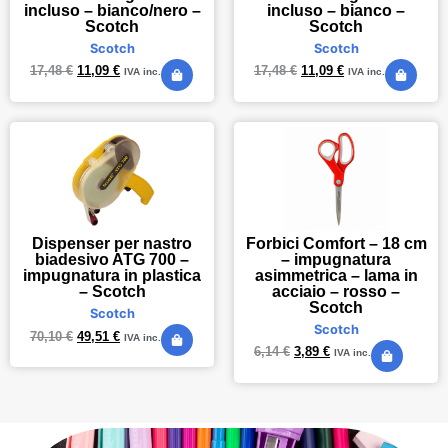
incluso – bianco/nero –
incluso – bianco –
Scotch
Scotch
Scotch
Scotch
17,48
€
11,09
€
17,48
€
11,09
€
IVA inc.
IVA inc.
Forbici Comfort – 18 cm
Dispenser per nastro
– impugnatura
biadesivo ATG 700 –
asimmetrica – lama in
impugnatura in plastica
acciaio – rosso –
– Scotch
Scotch
Scotch
Scotch
70,10
€
49,51
€
IVA inc.
6,14
€
3,89
€
IVA inc.