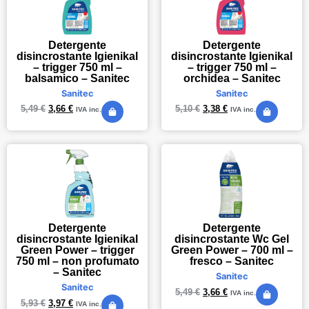
Detergente
Detergente
disincrostante Igienikal
disincrostante Igienikal
– trigger 750 ml –
– trigger 750 ml –
balsamico – Sanitec
orchidea – Sanitec
Sanitec
Sanitec
5,49
€
3,66
€
5,10
€
3,38
€
IVA inc.
IVA inc.
Detergente
Detergente
disincrostante Igienikal
disincrostante Wc Gel
Green Power – trigger
Green Power – 700 ml –
750 ml – non profumato
fresco – Sanitec
– Sanitec
Sanitec
Sanitec
5,49
€
3,66
€
IVA inc.
5,93
€
3,97
€
IVA inc.