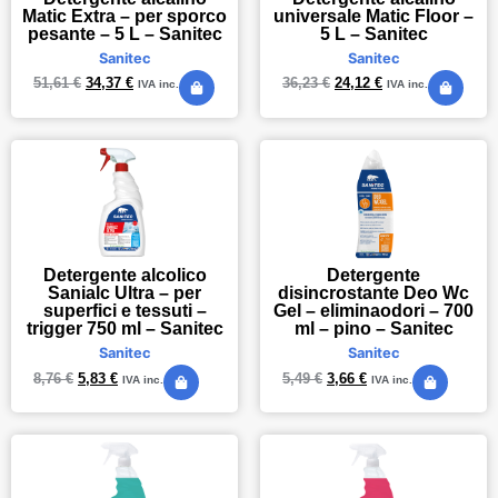
Matic Extra – per sporco
universale Matic Floor –
pesante – 5 L – Sanitec
5 L – Sanitec
Sanitec
Sanitec
51,61
€
34,37
€
36,23
€
24,12
€
IVA inc.
IVA inc.
Detergente alcolico
Detergente
Sanialc Ultra – per
disincrostante Deo Wc
superfici e tessuti –
Gel – eliminaodori – 700
trigger 750 ml – Sanitec
ml – pino – Sanitec
Sanitec
Sanitec
8,76
€
5,83
€
5,49
€
3,66
€
IVA inc.
IVA inc.