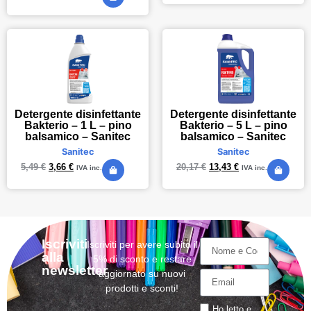
Detergente disinfettante
Detergente disinfettante
Bakterio – 1 L – pino
Bakterio – 5 L – pino
balsamico – Sanitec
balsamico – Sanitec
Sanitec
Sanitec
5,49
€
3,66
€
20,17
€
13,43
€
IVA inc.
IVA inc.
Iscriviti
Iscriviti per avere subito il
alla
5% di sconto e restare
newsletter
aggiornato su nuovi
prodotti e sconti!
Ho letto e