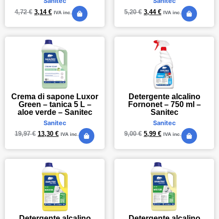
Sanitec
Sanitec
4,72
€
3,14
€
5,20
€
3,44
€
IVA inc.
IVA inc.
Crema di sapone Luxor
Detergente alcalino
Green – tanica 5 L –
Fornonet – 750 ml –
aloe verde – Sanitec
Sanitec
Sanitec
Sanitec
19,97
€
13,30
€
9,00
€
5,99
€
IVA inc.
IVA inc.
Detergente alcalino
Detergente alcalino