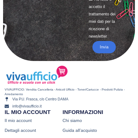
accetto il
trattamento
dei
miei dati per la
ricezione di
newsletter
Invia
VIVAUFFICIO: Vendita Cancelleria - Articoli Ufficio - Toner/Cartucce - Prodotti Pulizia -
Arredamento
Via P.U. Frasca, c/o Centro DAMA
info@vivaufficio.it
IL MIO ACCOUNT
INFORMAZIONI
Il mio account
Chi siamo
Dettagli account
Guida all’acquisto