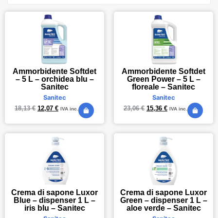
Ammorbidente Softdet
Ammorbidente Softdet
– 5 L – orchidea blu –
Green Power – 5 L –
Sanitec
floreale – Sanitec
Sanitec
Sanitec
18,13
€
12,07
€
23,06
€
15,36
€
IVA inc.
IVA inc.
Crema di sapone Luxor
Crema di sapone Luxor
Blue – dispenser 1 L –
Green – dispenser 1 L –
iris blu – Sanitec
aloe verde – Sanitec