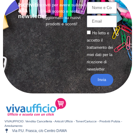
Iscriviti
Iscriviti per avere subito il
alla
5% di sconto e restare
newsletter
aggiornato su nuovi
prodotti e sconti!
Ho letto e
accetto il
trattamento
dei
miei dati per la
ricezione di
newsletter
Invia
VIVAUFFICIO: Vendita Cancelleria - Articoli Ufficio - Toner/Cartucce - Prodotti Pulizia -
Arredamento
Via P.U. Frasca, c/o Centro DAMA