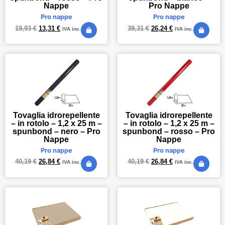
Nappe
Pro Nappe
Pro nappe
Pro nappe
19,93
€
13,31
€
39,31
€
26,24
€
IVA inc.
IVA inc.
Tovaglia idrorepellente
Tovaglia idrorepellente
– in rotolo – 1,2 x 25 m –
– in rotolo – 1,2 x 25 m –
spunbond – nero – Pro
spunbond – rosso – Pro
Nappe
Nappe
Pro nappe
Pro nappe
40,19
€
26,84
€
40,19
€
26,84
€
IVA inc.
IVA inc.