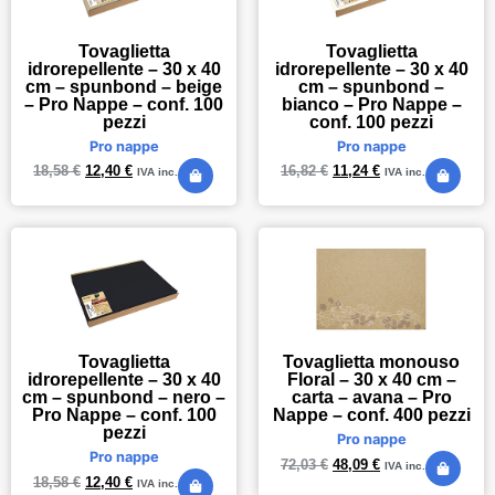
Tovaglietta
Tovaglietta
idrorepellente – 30 x 40
idrorepellente – 30 x 40
cm – spunbond – beige
cm – spunbond –
– Pro Nappe – conf. 100
bianco – Pro Nappe –
pezzi
conf. 100 pezzi
Pro nappe
Pro nappe
18,58
€
12,40
€
16,82
€
11,24
€
IVA inc.
IVA inc.
Tovaglietta
Tovaglietta monouso
idrorepellente – 30 x 40
Floral – 30 x 40 cm –
cm – spunbond – nero –
carta – avana – Pro
Pro Nappe – conf. 100
Nappe – conf. 400 pezzi
pezzi
Pro nappe
Pro nappe
72,03
€
48,09
€
IVA inc.
18,58
€
12,40
€
IVA inc.