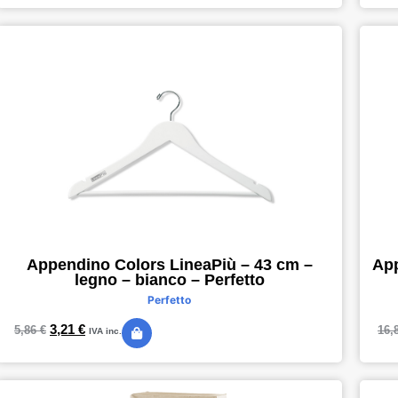
Appendino Colors LineaPiù – 43 cm –
App
legno – bianco – Perfetto
Perfetto
3,21
€
5,86
€
16,
IVA inc.