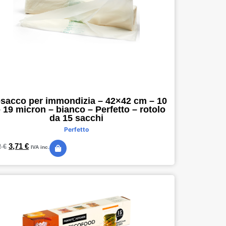
sacco per immondizia – 42×42 cm – 10
– 19 micron – bianco – Perfetto – rotolo
da 15 sacchi
Perfetto
3,71
€
2
€
IVA inc.