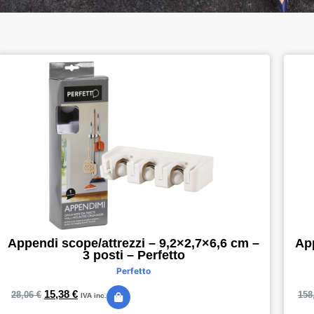
Appendi scope/attrezzi – 9,2×2,7×6,6 cm –
App
3 posti – Perfetto
Perfetto
15,38
€
28,06
€
158
IVA inc.