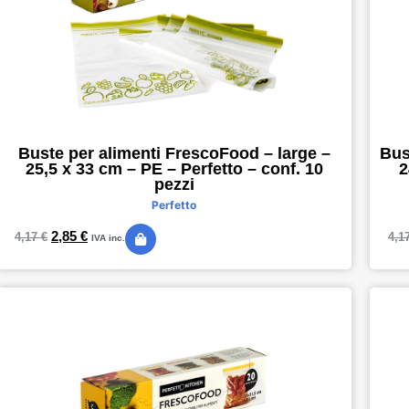
Buste per alimenti FrescoFood – large –
Bus
25,5 x 33 cm – PE – Perfetto – conf. 10
2
pezzi
Perfetto
2,85
€
4,17
€
4,1
IVA inc.