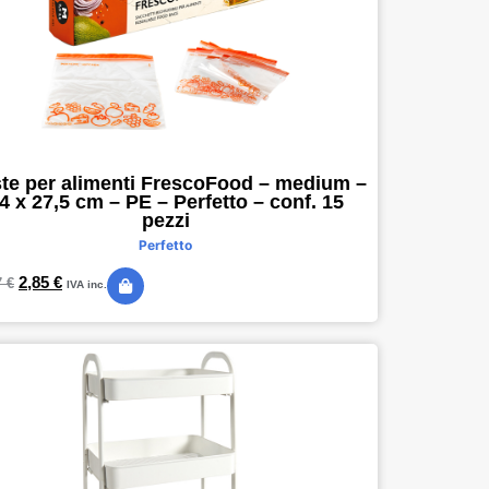
te per alimenti FrescoFood – medium –
4 x 27,5 cm – PE – Perfetto – conf. 15
pezzi
Perfetto
2,85
€
7
€
IVA inc.