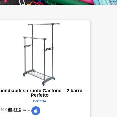
endiabiti su ruote Gastone – 2 barre –
Perfetto
Perfetto
69,27
€
,60
€
IVA inc.