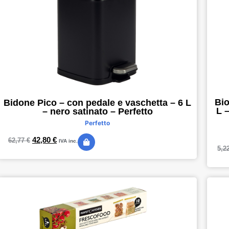
Bio
Bidone Pico – con pedale e vaschetta – 6 L
L 
– nero satinato – Perfetto
Perfetto
42,80
€
62,77
€
IVA inc.
5,2