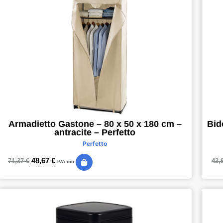
Armadietto Gastone – 80 x 50 x 180 cm –
Bid
antracite – Perfetto
Perfetto
48,67
€
71,37
€
43,
IVA inc.