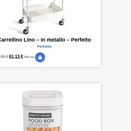
Carrellino Lino – in metallo – Perfetto
Perfetto
61,13
€
,56
€
IVA inc.