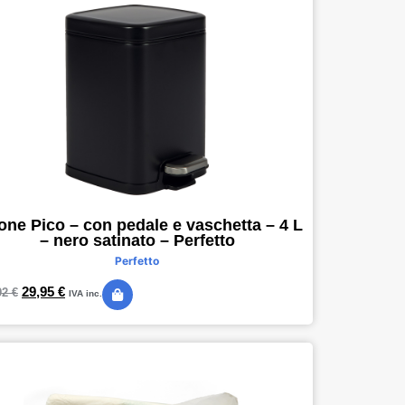
one Pico – con pedale e vaschetta – 4 L
– nero satinato – Perfetto
Perfetto
29,95
€
92
€
IVA inc.