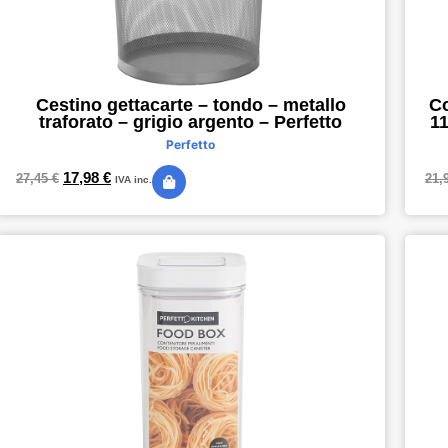
Cestino gettacarte – tondo – metallo
Co
traforato – grigio argento – Perfetto
11
Perfetto
17,98
€
27,45
€
21,
IVA inc.