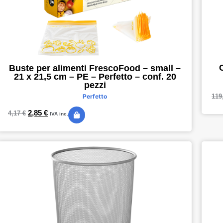
Buste per alimenti FrescoFood – small –
21 x 21,5 cm – PE – Perfetto – conf. 20
pezzi
119
Perfetto
2,85
€
4,17
€
IVA inc.