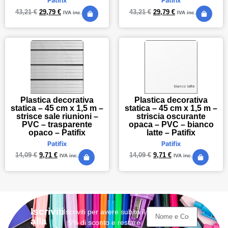
Patifix
Patifix
43,21
€
29,79
€
43,21
€
29,79
€
IVA inc.
IVA inc.
Plastica decorativa
Plastica decorativa
statica – 45 cm x 1,5 m –
statica – 45 cm x 1,5 m –
strisce sale riunioni –
striscia oscurante
PVC – trasparente
opaca – PVC – bianco
opaco – Patifix
latte – Patifix
Patifix
Patifix
14,09
€
9,71
€
14,09
€
9,71
€
IVA inc.
IVA inc.
Iscriviti
Iscriviti per avere subito il
alla
5% di sconto e restare