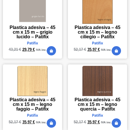
Plastica adesiva – 45
Plastica adesiva – 45
cm x 15 m – grigio
cm x 15 m – legno
lucido – Patifix
ciliegio – Patifix
Patifix
Patifix
43,21
€
29,79
€
52,17
€
35,97
€
IVA inc.
IVA inc.
Plastica adesiva – 45
Plastica adesiva – 45
cm x 15 m – legno
cm x 15 m – legno
faggio – Patifix
quercia – Patifix
Patifix
Patifix
52,17
€
35,97
€
52,17
€
35,97
€
IVA inc.
IVA inc.