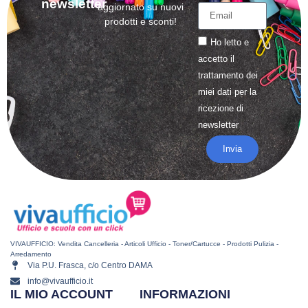
newsletter
aggiornato su nuovi
prodotti e sconti!
Ho letto e
accetto il
trattamento
dei
miei dati per la
ricezione di
newsletter
Invia
VIVAUFFICIO: Vendita Cancelleria - Articoli Ufficio - Toner/Cartucce - Prodotti Pulizia -
Arredamento
Via P.U. Frasca, c/o Centro DAMA
info@vivaufficio.it
IL MIO ACCOUNT
INFORMAZIONI