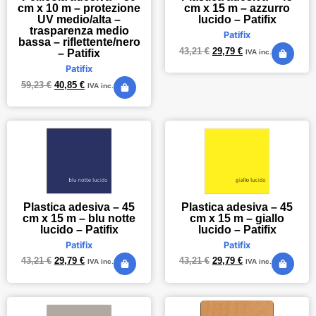
cm x 10 m – protezione
cm x 15 m – azzurro
UV medio/alta –
lucido – Patifix
trasparenza medio
Patifix
bassa – riflettente/nero
43,21
€
29,79
€
– Patifix
IVA inc.
Patifix
59,23
€
40,85
€
IVA inc.
Plastica adesiva – 45
Plastica adesiva – 45
cm x 15 m – blu notte
cm x 15 m – giallo
lucido – Patifix
lucido – Patifix
Patifix
Patifix
43,21
€
29,79
€
43,21
€
29,79
€
IVA inc.
IVA inc.