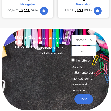
Navigator
Navigator
22,62
€
13,57
€
11,07
€
6,65
€
IVA inc.
IVA inc.
Iscriviti
Iscriviti per avere subito il
alla
5% di sconto e restare
newsletter
aggiornato su nuovi
prodotti e sconti!
Ho letto e
accetto il
trattamento
dei
miei dati per la
ricezione di
newsletter
Invia