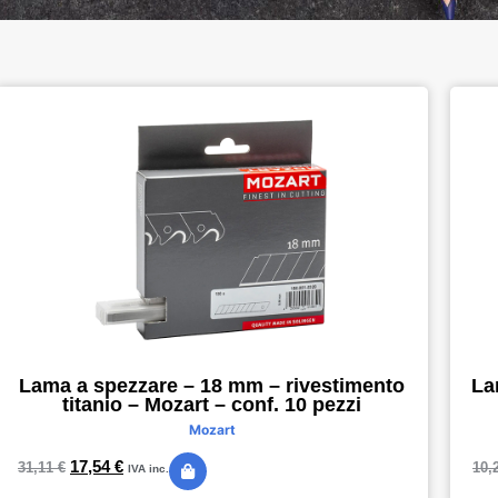
Lama a spezzare – 18 mm – rivestimento
La
titanio – Mozart – conf. 10 pezzi
Mozart
17,54
€
31,11
€
10,
IVA inc.