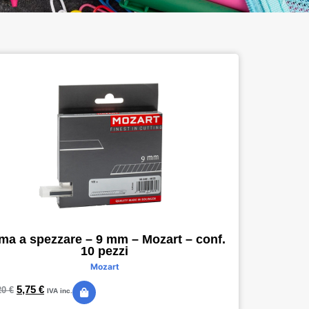
ma a spezzare – 9 mm – Mozart – conf.
10 pezzi
Mozart
5,75
€
20
€
IVA inc.