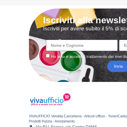
Iscriviti alla newsle
Iscriviti per avere subito il 5% di 
Ho letto e accetto il
trattamento
dei miei da
Invia
VIVAUFFICIO: Vendita Cancelleria - Articoli Ufficio - Toner/Cartu
Prodotti Pulizia - Arredamento
Via P.U. Frasca, c/o Centro DAMA