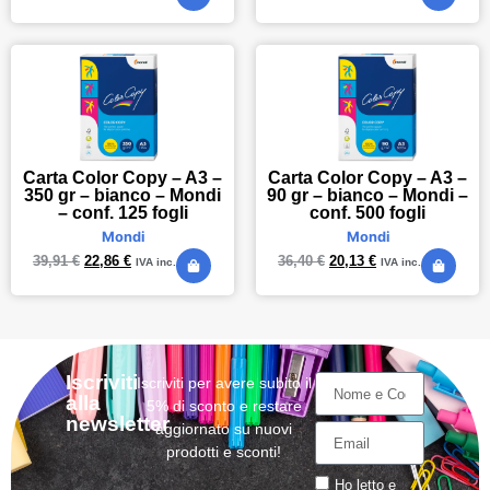
Carta Color Copy – A3 –
Carta Color Copy – A3 –
350 gr – bianco – Mondi
90 gr – bianco – Mondi –
– conf. 125 fogli
conf. 500 fogli
Mondi
Mondi
39,91
€
22,86
€
36,40
€
20,13
€
IVA inc.
IVA inc.
Iscriviti
Iscriviti per avere subito il
alla
5% di sconto e restare
newsletter
aggiornato su nuovi
prodotti e sconti!
Ho letto e