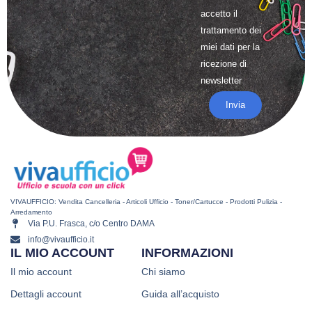
accetto il
trattamento
dei
miei dati per la
ricezione di
newsletter
Invia
VIVAUFFICIO: Vendita Cancelleria - Articoli Ufficio - Toner/Cartucce - Prodotti Pulizia -
Arredamento
Via P.U. Frasca, c/o Centro DAMA
info@vivaufficio.it
IL MIO ACCOUNT
INFORMAZIONI
Il mio account
Chi siamo
Dettagli account
Guida all’acquisto