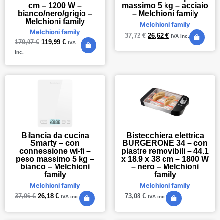
cm – 1200 W –
massimo 5 kg – acciaio
bianco/nero/grigio –
– Melchioni family
Melchioni family
Melchioni family
Melchioni family
37,72
€
26,62
€
IVA inc.
170,07
€
119,99
€
IVA
inc.
Bilancia da cucina
Bistecchiera elettrica
Smarty – con
BURGERONE 34 – con
connessione wi-fi –
piastre removibili – 44.1
peso massimo 5 kg –
x 18.9 x 38 cm – 1800 W
bianco – Melchioni
– nero – Melchioni
family
family
Melchioni family
Melchioni family
37,06
€
26,18
€
73,08
€
IVA inc.
IVA inc.