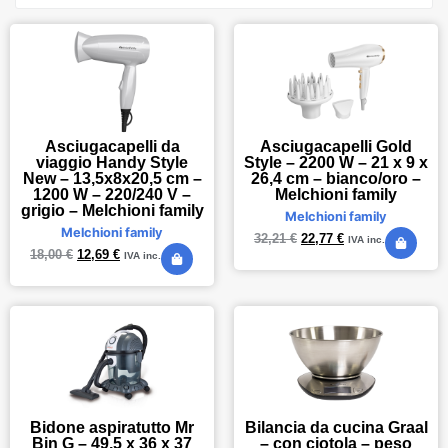
Asciugacapelli da
Asciugacapelli Gold
viaggio Handy Style
Style – 2200 W – 21 x 9 x
New – 13,5x8x20,5 cm –
26,4 cm – bianco/oro –
1200 W – 220/240 V –
Melchioni family
grigio – Melchioni family
Melchioni family
Melchioni family
32,21
€
22,77
€
IVA inc.
18,00
€
12,69
€
IVA inc.
Bidone aspiratutto Mr
Bilancia da cucina Graal
Bin G – 49,5 x 36 x 37
– con ciotola – peso