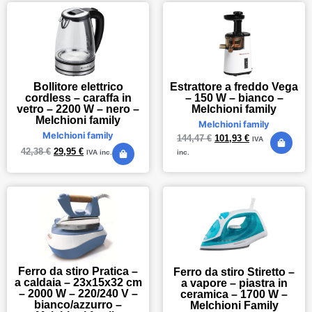
Bollitore elettrico
Estrattore a freddo Vega
cordless – caraffa in
– 150 W – bianco –
vetro – 2200 W – nero –
Melchioni family
Melchioni family
Melchioni family
Melchioni family
144,47
€
101,93
€
IVA
42,38
€
29,95
€
IVA inc.
inc.
Ferro da stiro Pratica –
Ferro da stiro Stiretto –
a caldaia – 23x15x32 cm
a vapore – piastra in
– 2000 W – 220/240 V –
ceramica – 1700 W –
bianco/azzurro –
Melchioni Family