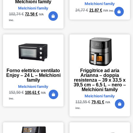
Melchioni family
Melchioni family
Melchioni family
24,77
€
21,87
€
IVA inc.
102,74
€
72,58
€
IVA
inc.
Forno elettrico ventilato
Friggitrice ad aria
Enjoy – 24 L – Melchioni
Arianna – doppia
family
resistenza – 39 x 33,5 x
39,5 cm – 6,5 L – nero –
Melchioni family
Melchioni family
152,50
€
100,61
€
IVA
Melchioni family
inc.
112,55
€
79,41
€
IVA
inc.