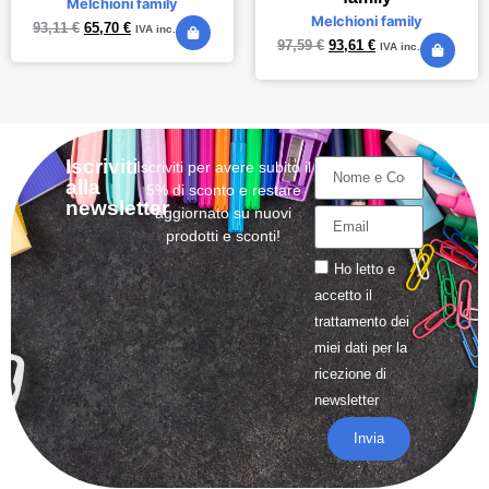
Melchioni family
Melchioni family
93,11
€
65,70
€
IVA inc.
97,59
€
93,61
€
IVA inc.
Iscriviti
Iscriviti per avere subito il
alla
5% di sconto e restare
newsletter
aggiornato su nuovi
prodotti e sconti!
Ho letto e
accetto il
trattamento
dei
miei dati per la
ricezione di
newsletter
Invia