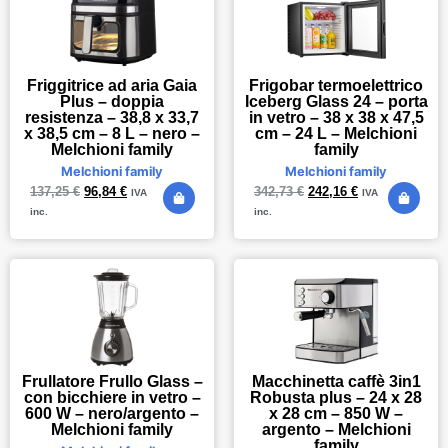
Friggitrice ad aria Gaia
Frigobar termoelettrico
Plus – doppia
Iceberg Glass 24 – porta
resistenza – 38,8 x 33,7
in vetro – 38 x 38 x 47,5
x 38,5 cm – 8 L – nero –
cm – 24 L – Melchioni
Melchioni family
family
Melchioni family
Melchioni family
137,25
€
96,84
€
342,73
€
242,16
€
IVA
IVA
inc.
inc.
Frullatore Frullo Glass –
Macchinetta caffè 3in1
con bicchiere in vetro –
Robusta plus – 24 x 28
600 W – nero/argento –
x 28 cm – 850 W –
Melchioni family
argento – Melchioni
family