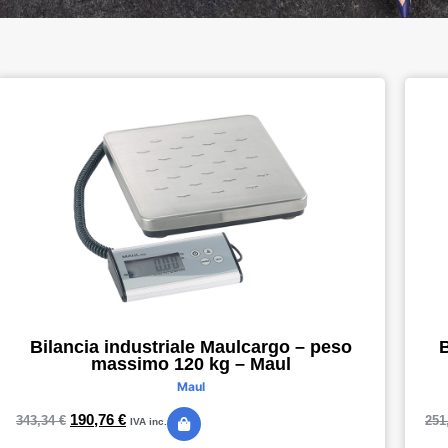
Bilancia industriale Maulcargo – peso
B
massimo 120 kg – Maul
Maul
190,76
€
343,34
€
251
IVA inc.