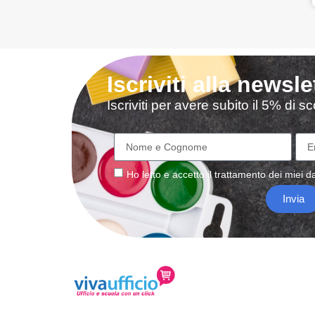
Iscriviti alla newsle
Iscriviti per avere subito il 5% di 
Ho letto e accetto il
trattamento
dei miei da
Invia