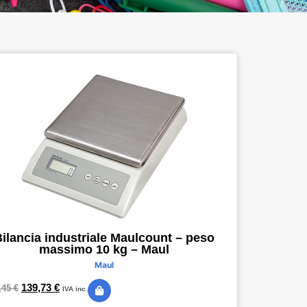
ilancia industriale Maulcount – peso
massimo 10 kg – Maul
Maul
139,73
€
,45
€
IVA inc.