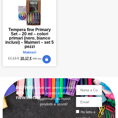
Tempera fine Primary
Set – 20 ml – colori
primari (nero, bianco
inclusi) – Maimeri – set 5
pezzi
Maimeri
17,13
€
10,17
€
IVA inc.
Iscriviti
Iscriviti per avere subito il
alla
5% di sconto e restare
newsletter
aggiornato su nuovi
prodotti e sconti!
Ho letto e