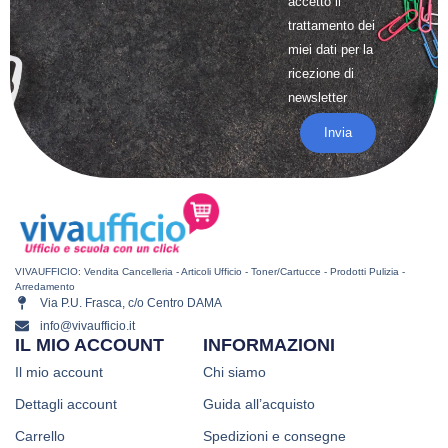
accetto il
trattamento
dei
miei dati per la
ricezione di
newsletter
Invia
VIVAUFFICIO: Vendita Cancelleria - Articoli Ufficio - Toner/Cartucce - Prodotti Pulizia -
Arredamento
Via P.U. Frasca, c/o Centro DAMA
info@vivaufficio.it
IL MIO ACCOUNT
INFORMAZIONI
Il mio account
Chi siamo
Dettagli account
Guida all’acquisto
Carrello
Spedizioni e consegne