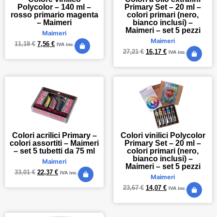
Primary Set – 20 ml –
Polycolor – 140 ml –
colori primari (nero,
rosso primario magenta
bianco inclusi) –
– Maimeri
Maimeri – set 5 pezzi
Maimeri
Maimeri
11,18
€
7,56
€
IVA inc.
27,21
€
16,17
€
IVA inc.
Colori acrilici Primary –
Colori vinilici Polycolor
colori assortiti – Maimeri
Primary Set – 20 ml –
– set 5 tubetti da 75 ml
colori primari (nero,
bianco inclusi) –
Maimeri
Maimeri – set 5 pezzi
33,01
€
22,37
€
IVA inc.
Maimeri
23,67
€
14,07
€
IVA inc.