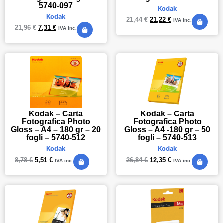
5740-097
Kodak
Kodak
21,44
€
21,22
€
IVA inc.
21,96
€
7,31
€
IVA inc.
Kodak – Carta
Kodak – Carta
Fotografica Photo
Fotografica Photo
Gloss – A4 – 180 gr – 20
Gloss – A4 -180 gr – 50
fogli – 5740-512
fogli – 5740-513
Kodak
Kodak
8,78
€
5,51
€
26,84
€
12,35
€
IVA inc.
IVA inc.