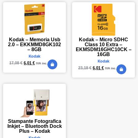
Kodak – Memoria Usb
Kodak – Micro SDHC
2.0 – EKKMMD8GK102
Class 10 Extra –
– 8GB
EKMSDM16GHC10CK –
16GB
Kodak
Kodak
17,08
€
6,01
€
IVA inc.
23,18
€
6,01
€
IVA inc.
Stampante Fotografica
Inkjet – Bluetooth Dock
Plus – Kodak
Kodak