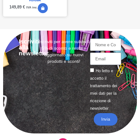
149,89
€
IVA inc.
Iscriviti
Iscriviti per avere subito il
alla
5% di sconto e restare
newsletter
aggiornato su nuovi
prodotti e sconti!
Ho letto e
accetto il
trattamento
dei
miei dati per la
ricezione di
newsletter
Invia