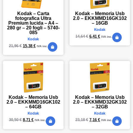
Kodak – Carta
Kodak – Memoria Usb
fotografica Ultra
2.0 – EKKMMD16GK102
Premium lucida – A4 –
– 16GB
280 gr – 20 fogli – 5740-
Kodak
085
14,64
€
6,41
€
IVA inc.
Kodak
21,96
€
15,38
€
IVA inc.
Kodak – Memoria Usb
Kodak – Memoria Usb
2.0 – EKKMMD16GK102
2.0 – EKKMMD32GK102
– 64GB
– 32GB
Kodak
Kodak
30,50
€
8,71
€
23,18
€
7,16
€
IVA inc.
IVA inc.