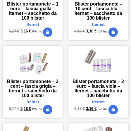
Blister portamonete – 1
Blister portamonete –
euro – fascia gialla –
10 cent – fascia blu –
Iternet – sacchetto da
Iternet – sacchetto da
100 blister
100 blister
Iternet
Iternet
6,17
€
3,16
€
6,17
€
3,16
€
IVA inc.
IVA inc.
Blister portamonete – 2
Blister portamonete – 2
cent – fascia grigia –
euro – fascia viola –
Iternet – sacchetto da
Iternet – sacchetto da
100 blister
100 blister
Iternet
Iternet
6,17
€
3,16
€
6,17
€
3,16
€
IVA inc.
IVA inc.