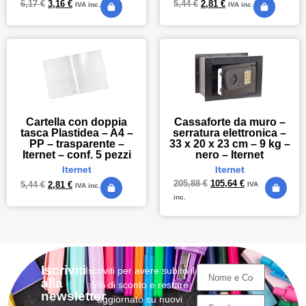
6,17
€
3,16
€
5,44
€
2,81
€
IVA inc.
IVA inc.
Cartella con doppia
Cassaforte da muro –
tasca Plastidea – A4 –
serratura elettronica –
PP – trasparente –
33 x 20 x 23 cm – 9 kg –
Iternet – conf. 5 pezzi
nero – Iternet
Iternet
Iternet
205,88
€
105,64
€
5,44
€
2,81
€
IVA
IVA inc.
inc.
Iscriviti
Iscriviti per avere subito il
alla
5% di sconto e restare
newsletter
aggiornato su nuovi