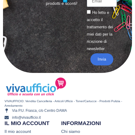
prodotti e sconti!
Ho letto e
accetto il
trattamento
dei
miei dati per la
ricezione di
newsletter
Invia
VIVAUFFICIO: Vendita Cancelleria - Articoli Ufficio - Toner/Cartucce - Prodotti Pulizia -
Arredamento
Via P.U. Frasca, c/o Centro DAMA
info@vivaufficio.it
IL MIO ACCOUNT
INFORMAZIONI
Il mio account
Chi siamo