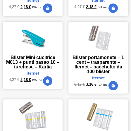
Iternet
Iternet
4,27
€
2,18
€
4,27
€
2,18
€
IVA inc.
IVA inc.
Blister Mini cucitrice
Blister portamonete – 1
M013 + punti passo 10 –
cent – trasparente –
turchese – Kartia
Iternet – sacchetto da
100 blister
Iternet
Iternet
4,27
€
2,18
€
IVA inc.
6,17
€
3,16
€
IVA inc.