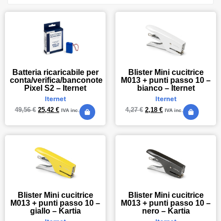
Batteria ricaricabile per
Blister Mini cucitrice
conta/verifica/banconote
M013 + punti passo 10 –
Pixel S2 – Iternet
bianco – Iternet
Iternet
Iternet
49,56
€
25,42
€
4,27
€
2,18
€
IVA inc.
IVA inc.
Blister Mini cucitrice
Blister Mini cucitrice
M013 + punti passo 10 –
M013 + punti passo 10 –
giallo – Kartia
nero – Kartia