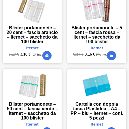
Blister portamonete –
Blister portamonete – 5
20 cent – fascia arancio
cent – fascia rossa –
– Iternet – sacchetto da
Iternet – sacchetto da
100 blister
100 blister
Iternet
Iternet
6,17
€
3,16
€
6,17
€
3,16
€
IVA inc.
IVA inc.
Blister portamonete –
Cartella con doppia
50 cent – fascia verde –
tasca Plastidea – A4 –
Iternet – sacchetto da
PP – blu – Iternet – conf.
100 blister
5 pezzi
Iternet
Iternet