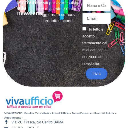
Iscriviti
Iscriviti per avere subito il
alla
5% di sconto e restare
newsletter
aggiornato su nuovi
prodotti e sconti!
Ho letto e
accetto il
trattamento
dei
miei dati per la
ricezione di
newsletter
Invia
VIVAUFFICIO: Vendita Cancelleria - Articoli Ufficio - Toner/Cartucce - Prodotti Pulizia -
Arredamento
Via P.U. Frasca, c/o Centro DAMA