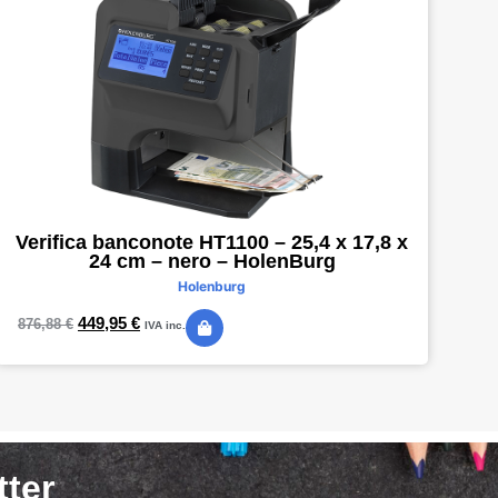
Verifica banconote HT1100 – 25,4 x 17,8 x
24 cm – nero – HolenBurg
Holenburg
449,95
€
876,88
€
IVA inc.
tter