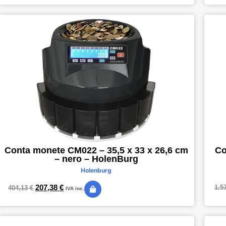
Co
Conta monete CM022 – 35,5 x 33 x 26,6 cm
– nero – HolenBurg
Holenburg
207,38
€
1.5
404,13
€
IVA inc.