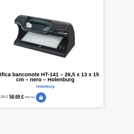
ifica banconote HT-141 – 26,5 x 13 x 15
cm – nero – Holenburg
Holenburg
58,69
€
,38
€
IVA inc.