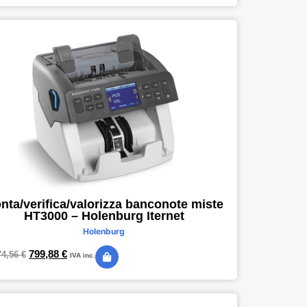
nta/verifica/valorizza banconote miste
HT3000 – Holenburg Iternet
Holenburg
799,88
€
74,56
€
IVA inc.