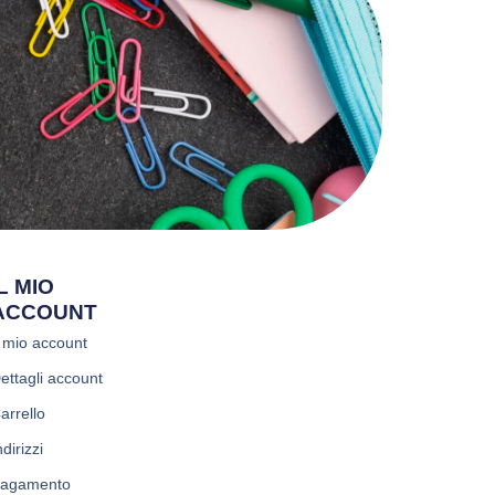
IL MIO
ACCOUNT
l mio account
ettagli account
arrello
ndirizzi
agamento