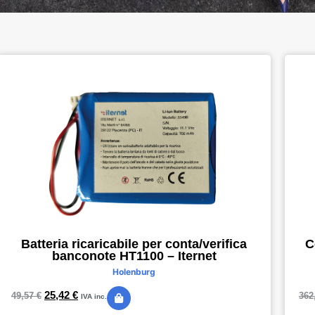
C
Batteria ricaricabile per conta/verifica
banconote HT1100 – Iternet
Holenburg
25,42
€
362
49,57
€
IVA inc.