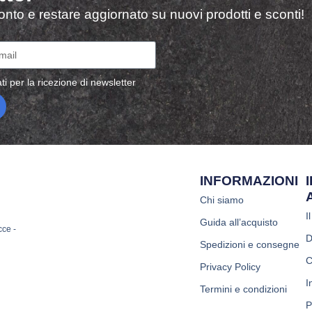
sconto e restare aggiornato su nuovi prodotti e sconti!
ti per la ricezione di newsletter
INFORMAZIONI
Chi siamo
I
Guida all’acquisto
cce -
D
Spedizioni e consegne
C
Privacy Policy
I
Termini e condizioni
P