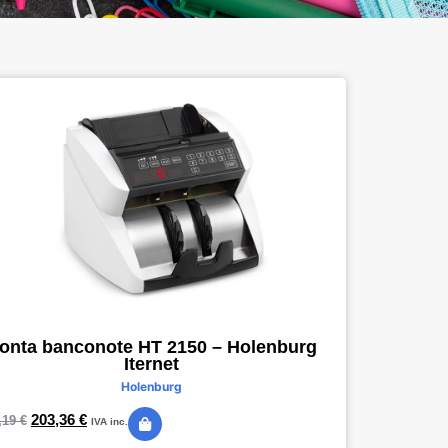
onta banconote HT 2150 – Holenburg
Iternet
Holenburg
203,36
€
,19
€
IVA inc.