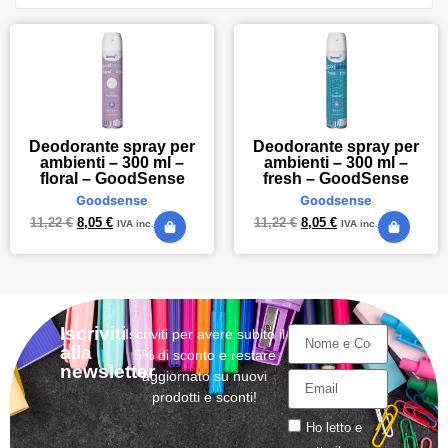
Deodorante spray per
Deodorante spray per
ambienti – 300 ml –
ambienti – 300 ml –
floral – GoodSense
fresh – GoodSense
Goodsense
Goodsense
11,22
€
8,05
€
11,22
€
8,05
€
IVA inc.
IVA inc.
Iscriviti
Iscriviti per avere subito il
alla
5% di sconto e restare
newsletter
aggiornato su nuovi
prodotti e sconti!
Ho letto e