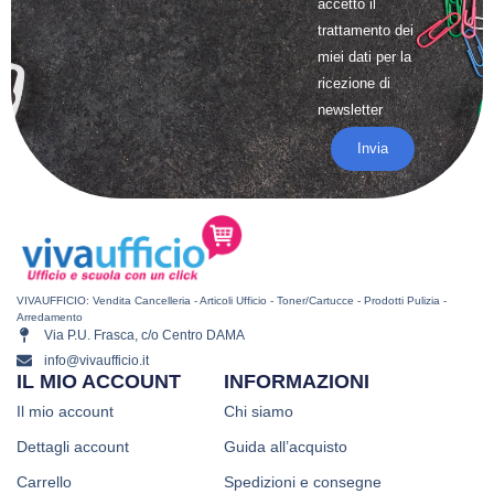
accetto il
trattamento
dei
miei dati per la
ricezione di
newsletter
Invia
VIVAUFFICIO: Vendita Cancelleria - Articoli Ufficio - Toner/Cartucce - Prodotti Pulizia -
Arredamento
Via P.U. Frasca, c/o Centro DAMA
info@vivaufficio.it
IL MIO ACCOUNT
INFORMAZIONI
Il mio account
Chi siamo
Dettagli account
Guida all’acquisto
Carrello
Spedizioni e consegne