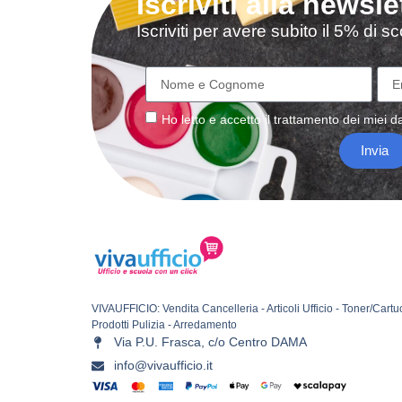
Iscriviti alla newsle
Iscriviti per avere subito il 5% di 
Ho letto e accetto il
trattamento
dei miei da
Invia
VIVAUFFICIO: Vendita Cancelleria - Articoli Ufficio - Toner/Cartu
Prodotti Pulizia - Arredamento
Via P.U. Frasca, c/o Centro DAMA
info@vivaufficio.it