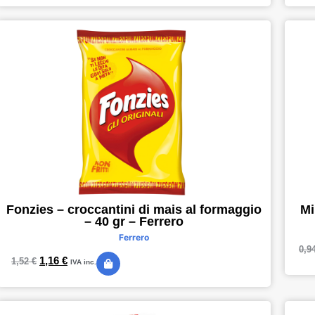
Fonzies – croccantini di mais al formaggio
Mi
– 40 gr – Ferrero
Ferrero
0,9
1,16
€
1,52
€
IVA inc.