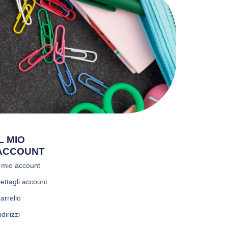
IL MIO
ACCOUNT
l mio account
ettagli account
arrello
ndirizzi