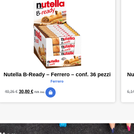
Nutella B-Ready – Ferrero – conf. 36 pezzi
Nu
Ferrero
30,80
€
40,26
€
6,1
IVA inc.