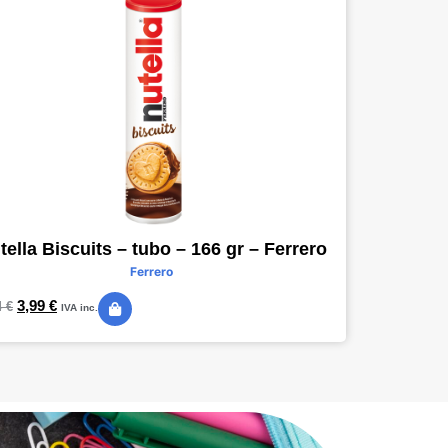
tella Biscuits – tubo – 166 gr – Ferrero
Ferrero
3,99
€
4
€
IVA inc.