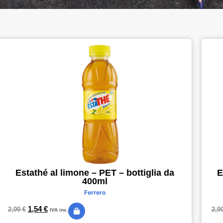
Estathé al limone – PET – bottiglia da
E
400ml
Ferrero
1,54
€
2,00
€
2,0
IVA inc.