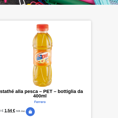
stathé alla pesca – PET – bottiglia da
400ml
Ferrero
1,54
€
0
€
IVA inc.