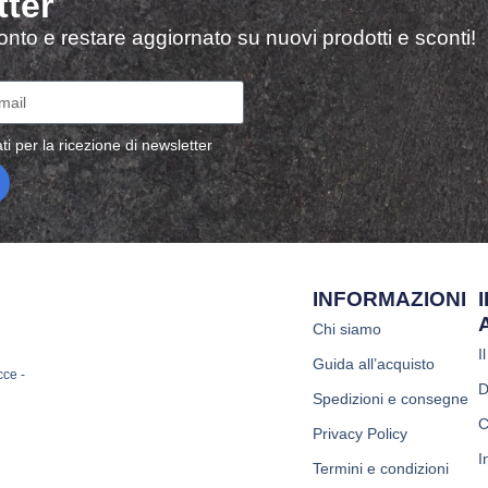
tter
sconto e restare aggiornato su nuovi prodotti e sconti!
ti per la ricezione di newsletter
INFORMAZIONI
Chi siamo
I
Guida all’acquisto
cce -
D
Spedizioni e consegne
C
Privacy Policy
I
Termini e condizioni