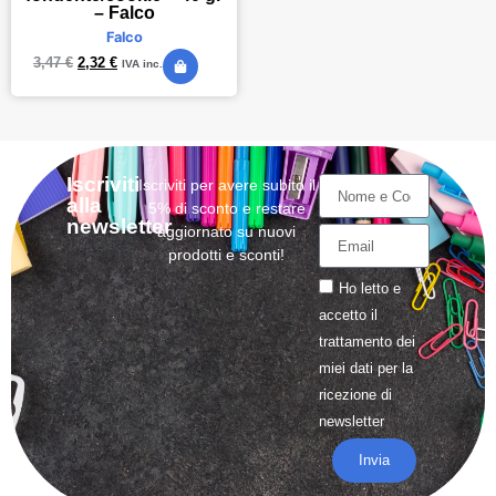
– Falco
Falco
3,47
€
2,32
€
IVA inc.
Iscriviti
Iscriviti per avere subito il
alla
5% di sconto e restare
newsletter
aggiornato su nuovi
prodotti e sconti!
Ho letto e
accetto il
trattamento
dei
miei dati per la
ricezione di
newsletter
Invia