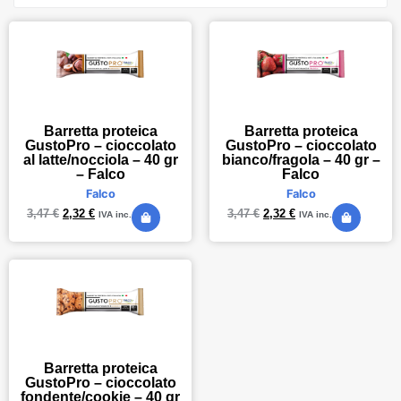
Barretta proteica
Barretta proteica
GustoPro – cioccolato
GustoPro – cioccolato
al latte/nocciola – 40 gr
bianco/fragola – 40 gr –
– Falco
Falco
Falco
Falco
3,47
€
2,32
€
3,47
€
2,32
€
IVA inc.
IVA inc.
Barretta proteica
GustoPro – cioccolato
fondente/cookie – 40 gr