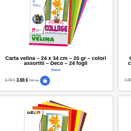
Carta velina – 24 x 34 cm – 20 gr – colori
assortiti – Deco – 24 fogli
c
Deco
3,68
€
3,78
€
7,8
IVA inc.