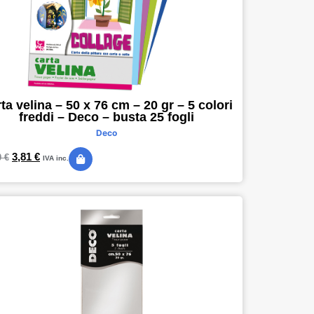
ta velina – 50 x 76 cm – 20 gr – 5 colori
freddi – Deco – busta 25 fogli
Deco
3,81
€
0
€
IVA inc.