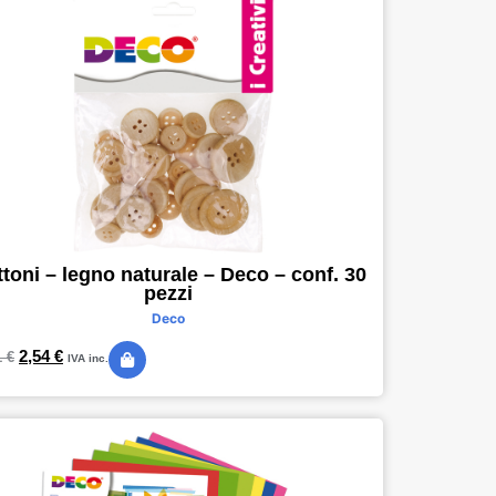
toni – legno naturale – Deco – conf. 30
pezzi
Deco
2,54
€
1
€
IVA inc.