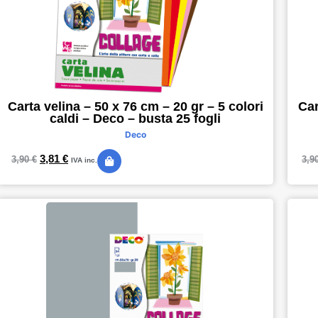
Carta velina – 50 x 76 cm – 20 gr – 5 colori
Car
caldi – Deco – busta 25 fogli
Deco
3,81
€
3,90
€
3,9
IVA inc.