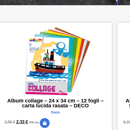
Album collage – 24 x 34 cm – 12 fogli –
A
carta lucida rasata – DECO
Deco
2,33
€
2,56
€
6,1
IVA inc.