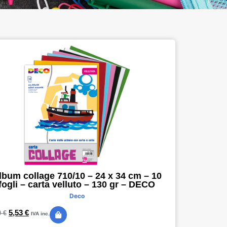
lbum collage 710/10 – 24 x 34 cm – 10
fogli – carta velluto – 130 gr – DECO
Deco
5,53
€
0
€
IVA inc.