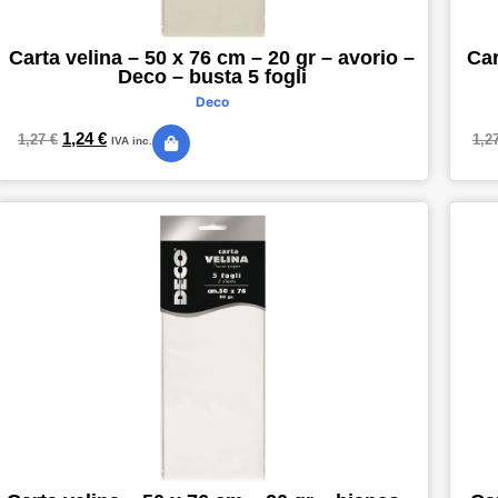
Carta velina – 50 x 76 cm – 20 gr – avorio –
Car
Deco – busta 5 fogli
Deco
1,24
€
1,27
€
1,2
IVA inc.