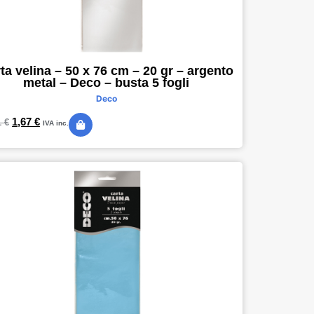
ta velina – 50 x 76 cm – 20 gr – argento
metal – Deco – busta 5 fogli
Deco
1,67
€
1
€
IVA inc.