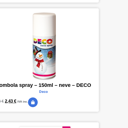
ombola spray – 150ml – neve – DECO
Deco
2,43
€
8
€
IVA inc.