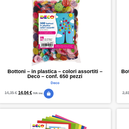
Bottoni – in plastica – colori assortiti –
Bot
Deco – conf. 650 pezzi
Deco
14,04
€
14,35
€
2,8
IVA inc.