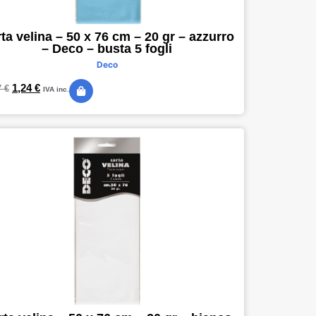
ta velina – 50 x 76 cm – 20 gr – azzurro
– Deco – busta 5 fogli
Deco
1,24
€
7
€
IVA inc.