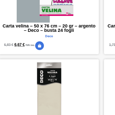
Carta velina – 50 x 76 cm – 20 gr – argento
Car
– Deco – busta 24 fogli
Deco
6,67
€
6,83
€
1,7
IVA inc.