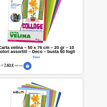
Carta velina – 50 x 76 cm – 20 gr – 10
olori assortiti – Deco – busta 50 fogli
Deco
7,63
€
1
€
IVA inc.