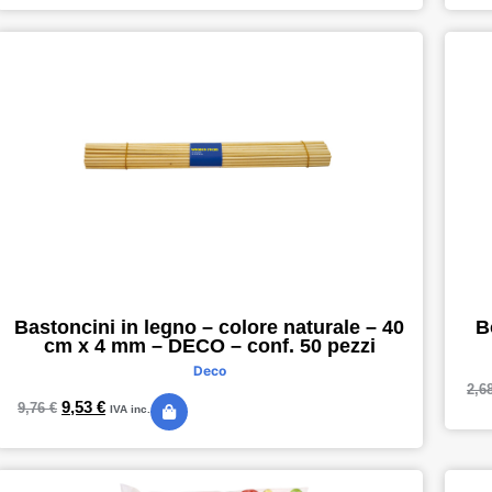
Bastoncini in legno – colore naturale – 40
B
cm x 4 mm – DECO – conf. 50 pezzi
Deco
2,6
9,53
€
9,76
€
IVA inc.