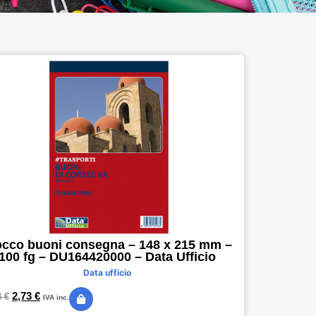
occo buoni consegna – 148 x 215 mm –
100 fg – DU164420000 – Data Ufficio
Data ufficio
2,73
€
3
€
IVA inc.