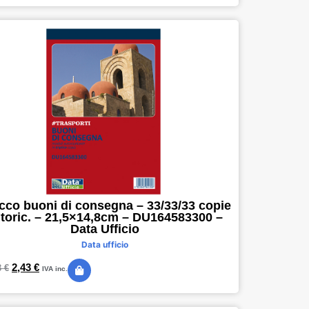
cco buoni di consegna – 33/33/33 copie
toric. – 21,5×14,8cm – DU164583300 –
Data Ufficio
Data ufficio
2,43
€
3
€
IVA inc.