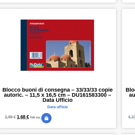
Blocco buoni di consegna – 33/33/33 copie
Blo
autoric. – 11,5 x 16,5 cm – DU161583300 –
au
Data Ufficio
Data ufficio
1,68
€
2,99
€
4,3
IVA inc.