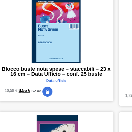
Blocco buste nota spese – staccabili – 23 x
16 cm – Data Ufficio – conf. 25 buste
Data ufficio
8,55
€
10,58
€
IVA inc.
1,8