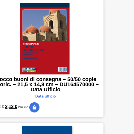
occo buoni di consegna – 50/50 copie
oric. – 21,5 x 14,8 cm – DU164570000 –
Data Ufficio
Data ufficio
2,12
€
8
€
IVA inc.