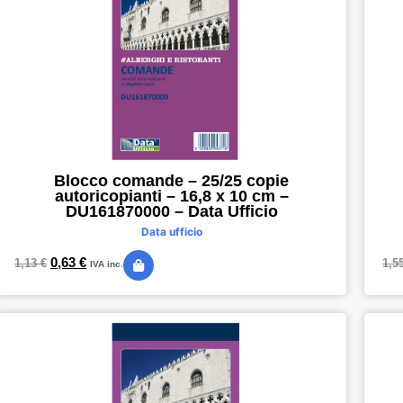
Blocco comande – 25/25 copie
autoricopianti – 16,8 x 10 cm –
DU161870000 – Data Ufficio
Data ufficio
0,63
€
1,13
€
1,5
IVA inc.