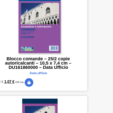
Blocco comande – 25/2 copie
autoricalcanti – 10,5 x 7,4 cm –
DU161860000 – Data Ufficio
Data ufficio
1,07
€
7
€
IVA inc.