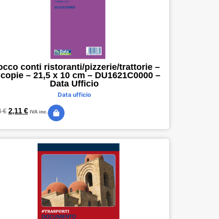
occo conti ristoranti/pizzerie/trattorie –
 copie – 21,5 x 10 cm – DU1621C0000 –
Data Ufficio
Data ufficio
2,11
€
8
€
IVA inc.