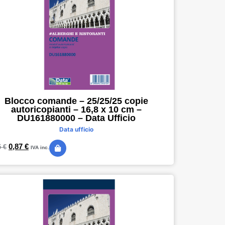
Blocco comande – 25/25/25 copie
autoricopianti – 16,8 x 10 cm –
DU161880000 – Data Ufficio
Data ufficio
0,87
€
5
€
IVA inc.