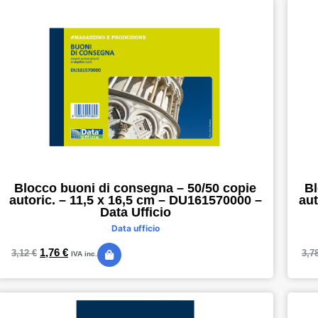
Blocco buoni di consegna – 50/50 copie
Bl
autoric. – 11,5 x 16,5 cm – DU161570000 –
aut
Data Ufficio
Data ufficio
1,76
€
3,12
€
3,7
IVA inc.