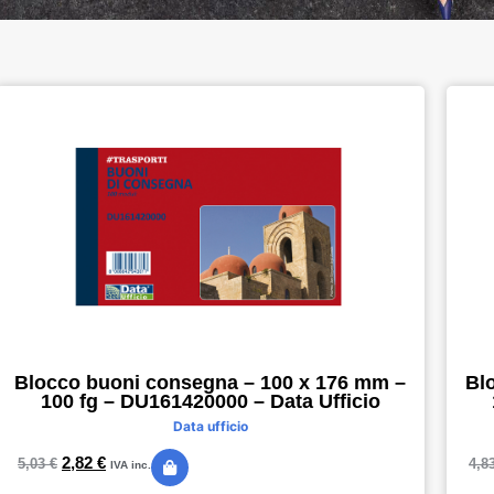
Blocco buoni consegna – 100 x 176 mm –
Bl
100 fg – DU161420000 – Data Ufficio
Data ufficio
2,82
€
5,03
€
4,8
IVA inc.