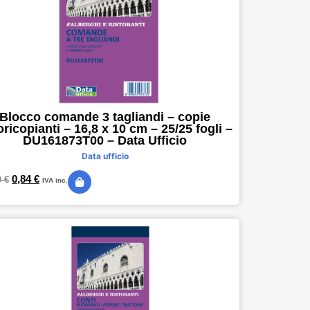
Blocco comande 3 tagliandi – copie
oricopianti – 16,8 x 10 cm – 25/25 fogli –
DU161873T00 – Data Ufficio
Data ufficio
0,84
€
9
€
IVA inc.