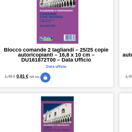
Blocco comande 2 tagliandi – 25/25 copie
autoricopianti – 16,8 x 10 cm –
aut
DU161872T00 – Data Ufficio
Data ufficio
0,81
€
1,48
€
1,4
IVA inc.