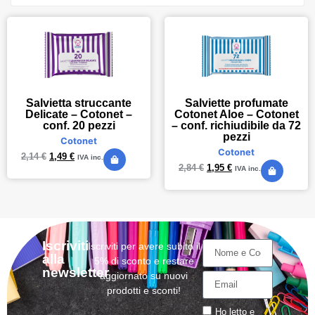
Salvietta struccante
Salviette profumate
Delicate – Cotonet –
Cotonet Aloe – Cotonet
conf. 20 pezzi
– conf. richiudibile da 72
pezzi
Cotonet
Cotonet
2,14
€
1,49
€
IVA inc.
2,84
€
1,95
€
IVA inc.
Iscriviti
Iscriviti per avere subito il
alla
5% di sconto e restare
newsletter
aggiornato su nuovi
prodotti e sconti!
Ho letto e