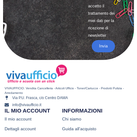
accetto il
trattamento
dei
miei dati per la
ricezione di
newsletter
Invia
VIVAUFFICIO: Vendita Cancelleria - Articoli Ufficio - Toner/Cartucce - Prodotti Pulizia -
Arredamento
Via P.U. Frasca, c/o Centro DAMA
info@vivaufficio.it
IL MIO ACCOUNT
INFORMAZIONI
Il mio account
Chi siamo
Dettagli account
Guida all’acquisto