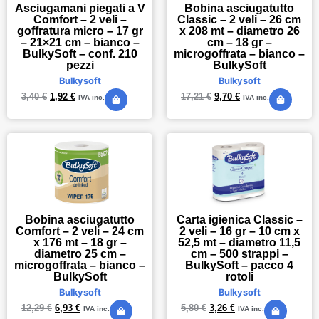
Asciugamani piegati a V
Bobina asciugatutto
Comfort – 2 veli –
Classic – 2 veli – 26 cm
goffratura micro – 17 gr
x 208 mt – diametro 26
– 21×21 cm – bianco –
cm – 18 gr –
BulkySoft – conf. 210
microgoffrata – bianco –
pezzi
BulkySoft
Bulkysoft
Bulkysoft
3,40
€
1,92
€
17,21
€
9,70
€
IVA inc.
IVA inc.
Bobina asciugatutto
Carta igienica Classic –
Comfort – 2 veli – 24 cm
2 veli – 16 gr – 10 cm x
x 176 mt – 18 gr –
52,5 mt – diametro 11,5
diametro 25 cm –
cm – 500 strappi –
microgoffrata – bianco –
BulkySoft – pacco 4
BulkySoft
rotoli
Bulkysoft
Bulkysoft
12,29
€
6,93
€
5,80
€
3,26
€
IVA inc.
IVA inc.