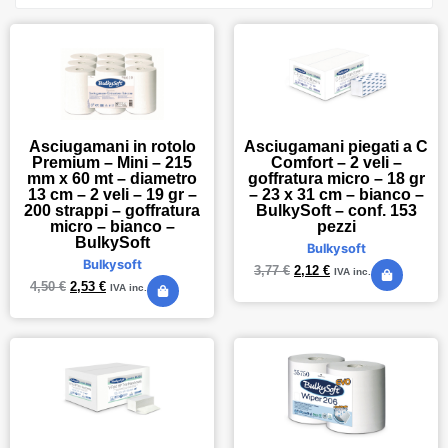
Asciugamani in rotolo
Asciugamani piegati a C
Premium – Mini – 215
Comfort – 2 veli –
mm x 60 mt – diametro
goffratura micro – 18 gr
13 cm – 2 veli – 19 gr –
– 23 x 31 cm – bianco –
200 strappi – goffratura
BulkySoft – conf. 153
micro – bianco –
pezzi
BulkySoft
Bulkysoft
Bulkysoft
3,77
€
2,12
€
IVA inc.
4,50
€
2,53
€
IVA inc.