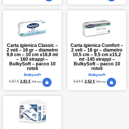
Carta igienica Classic –
Carta igienica Comfort –
2 veli – 16 gr – diametro
2 veli – 16 gr – diametro
9,8 cm – 10 cm x16,8 mt
10,5 cm – 9,5 cm x15,2
– 160 strappi –
mt -145 strappi –
BulkySoft – pacco 10
BulkySoft – pacco 10
rotoli
rotoli
Bulkysoft
Bulkysoft
4,97
€
2,81
€
4,64
€
2,62
€
IVA inc.
IVA inc.