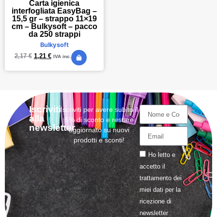
Carta igienica
interfogliata EasyBag –
15,5 gr – strappo 11×19
cm – Bulkysoft – pacco
da 250 strappi
Bulkysoft
2,17
€
1,21
€
IVA inc.
Iscriviti
Iscriviti per avere subito il
alla
5% di sconto e restare
newsletter
aggiornato su nuovi
prodotti e sconti!
Ho letto e
accetto il
trattamento
dei
miei dati per la
ricezione di
newsletter