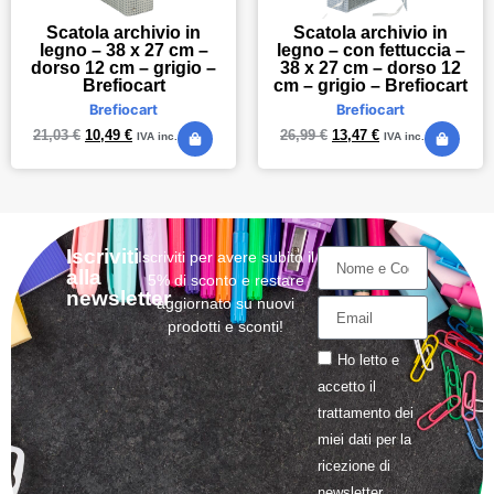
Scatola archivio in
Scatola archivio in
legno – 38 x 27 cm –
legno – con fettuccia –
dorso 12 cm – grigio –
38 x 27 cm – dorso 12
Brefiocart
cm – grigio – Brefiocart
Brefiocart
Brefiocart
21,03
€
10,49
€
26,99
€
13,47
€
IVA inc.
IVA inc.
Iscriviti
Iscriviti per avere subito il
alla
5% di sconto e restare
newsletter
aggiornato su nuovi
prodotti e sconti!
Ho letto e
accetto il
trattamento
dei
miei dati per la
ricezione di
newsletter