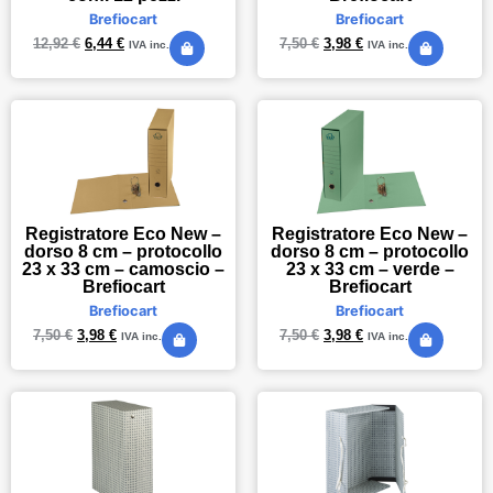
Brefiocart
Brefiocart
12,92
€
6,44
€
7,50
€
3,98
€
IVA inc.
IVA inc.
Registratore Eco New –
Registratore Eco New –
dorso 8 cm – protocollo
dorso 8 cm – protocollo
23 x 33 cm – camoscio –
23 x 33 cm – verde –
Brefiocart
Brefiocart
Brefiocart
Brefiocart
7,50
€
3,98
€
7,50
€
3,98
€
IVA inc.
IVA inc.