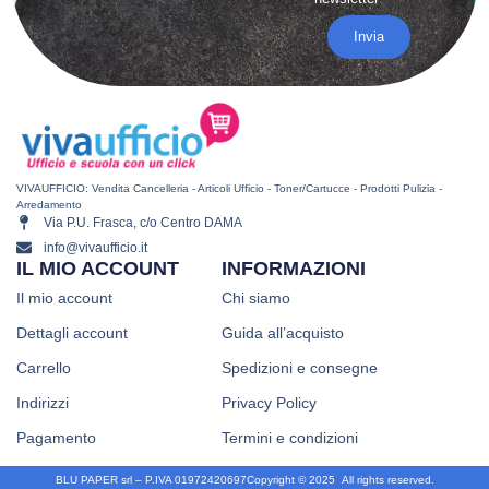
Invia
VIVAUFFICIO: Vendita Cancelleria - Articoli Ufficio - Toner/Cartucce - Prodotti Pulizia -
Arredamento
Via P.U. Frasca, c/o Centro DAMA
info@vivaufficio.it
IL MIO ACCOUNT
INFORMAZIONI
Il mio account
Chi siamo
Dettagli account
Guida all’acquisto
Carrello
Spedizioni e consegne
Indirizzi
Privacy Policy
Pagamento
Termini e condizioni
BLU PAPER srl – P.IVA 01972420697
Copyright © 2025
.
All rights reserved.