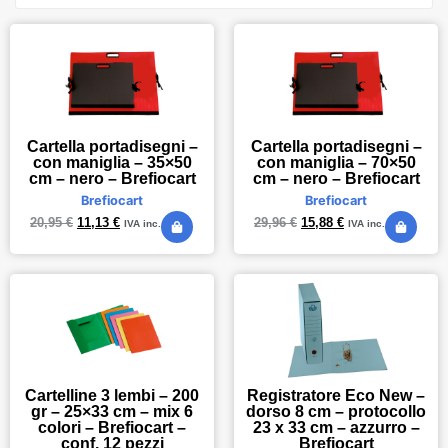
Cartella portadisegni –
Cartella portadisegni –
con maniglia – 35×50
con maniglia – 70×50
cm – nero – Brefiocart
cm – nero – Brefiocart
Brefiocart
Brefiocart
20,95
€
11,13
€
29,96
€
15,88
€
IVA inc.
IVA inc.
Cartelline 3 lembi – 200
Registratore Eco New –
gr – 25×33 cm – mix 6
dorso 8 cm – protocollo
colori – Brefiocart –
23 x 33 cm – azzurro –
conf. 12 pezzi
Brefiocart