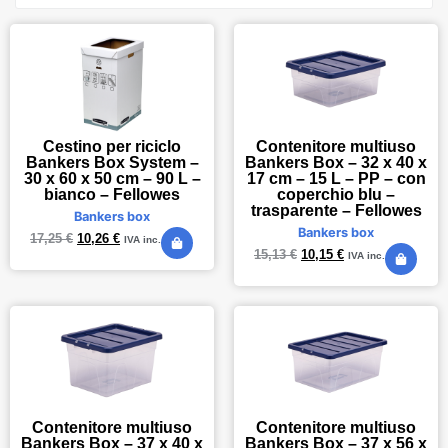
Cestino per riciclo
Contenitore multiuso
Bankers Box System –
Bankers Box – 32 x 40 x
30 x 60 x 50 cm – 90 L –
17 cm – 15 L – PP – con
bianco – Fellowes
coperchio blu –
trasparente – Fellowes
Bankers box
Bankers box
17,25
€
10,26
€
IVA inc.
15,13
€
10,15
€
IVA inc.
Contenitore multiuso
Contenitore multiuso
Bankers Box – 37 x 40 x
Bankers Box – 37 x 56 x