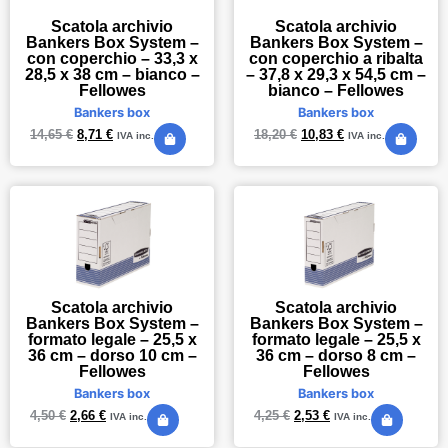
Scatola archivio
Scatola archivio
Bankers Box System –
Bankers Box System –
con coperchio – 33,3 x
con coperchio a ribalta
28,5 x 38 cm – bianco –
– 37,8 x 29,3 x 54,5 cm –
Fellowes
bianco – Fellowes
Bankers box
Bankers box
14,65
€
8,71
€
18,20
€
10,83
€
IVA inc.
IVA inc.
Scatola archivio
Scatola archivio
Bankers Box System –
Bankers Box System –
formato legale – 25,5 x
formato legale – 25,5 x
36 cm – dorso 10 cm –
36 cm – dorso 8 cm –
Fellowes
Fellowes
Bankers box
Bankers box
4,50
€
2,66
€
4,25
€
2,53
€
IVA inc.
IVA inc.