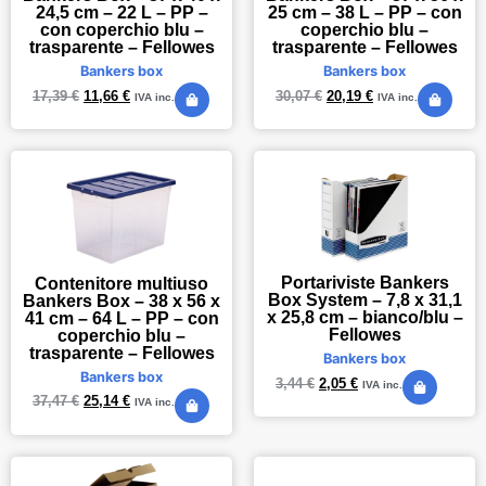
24,5 cm – 22 L – PP –
25 cm – 38 L – PP – con
con coperchio blu –
coperchio blu –
trasparente – Fellowes
trasparente – Fellowes
Bankers box
Bankers box
17,39
€
11,66
€
30,07
€
20,19
€
IVA inc.
IVA inc.
Portariviste Bankers
Contenitore multiuso
Box System – 7,8 x 31,1
Bankers Box – 38 x 56 x
x 25,8 cm – bianco/blu –
41 cm – 64 L – PP – con
Fellowes
coperchio blu –
trasparente – Fellowes
Bankers box
Bankers box
3,44
€
2,05
€
IVA inc.
37,47
€
25,14
€
IVA inc.