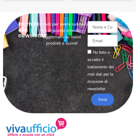
Iscriviti
Iscriviti per avere subito il
alla
5% di sconto e restare
newsletter
aggiornato su nuovi
prodotti e sconti!
Ho letto e
accetto il
trattamento
dei
miei dati per la
ricezione di
newsletter
Invia