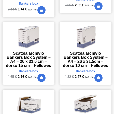
Bankers box
3,95
€
2,35
€
IVA inc.
2,14
€
1,44
€
IVA inc.
Scatola archivio
Scatola archivio
Bankers Box System –
Bankers Box System –
A4 – 26 x 31,5 cm –
A4 – 26 x 31,5cm –
dorso 15 cm – Fellowes
dorso 10 cm – Fellowes
Bankers box
Bankers box
4,65
€
2,76
€
4,32
€
2,57
€
IVA inc.
IVA inc.